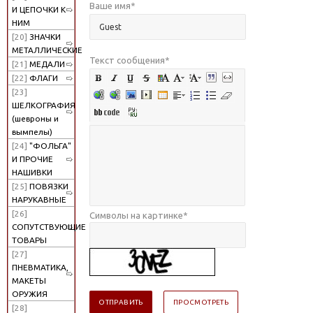
Ваше имя
*
И ЦЕПОЧКИ К
НИМ
[20]
ЗНАЧКИ
МЕТАЛЛИЧЕСКИЕ
Текст сообщения
*
[21]
МЕДАЛИ
[22]
ФЛАГИ
[23]
ШЕЛКОГРАФИЯ
(шевроны и
вымпелы)
[24]
"ФОЛЬГА"
И ПРОЧИЕ
НАШИВКИ
[25]
ПОВЯЗКИ
НАРУКАВНЫЕ
[26]
Символы на картинке
*
СОПУТСТВУЮЩИЕ
ТОВАРЫ
[27]
ПНЕВМАТИКА,
МАКЕТЫ
ОРУЖИЯ
[28]