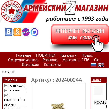
Главная
НОВИНКИ
Каталоги
Прайс
Сотрудничество
Розница
Магазины СПб
Опт
Вакансии
Контакты
Каталог
Артикул: 20240004А
Разделы
Поиск
[01]
ОДЕЖДА
[02]
ОБУВЬ
[03]
ГОЛОВНЫЕ
ИСКАТЬ
УБОРЫ
Расширен