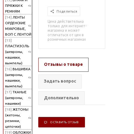
ПРЯЖКИ К
РЕМНЯМ
Поделиться
[14]
ЛЕНТЫ
Цена действительна
ОРДЕНСКИЕ
только для интернет-
МУАРОВЫЕ,
магазина и может
ВОП С ЛЕНТОЙ
отличаться от цен в
розничных магазинах
[15]
ПЛАСТИЗОЛЬ
(шевроны,
нашивки,
вымпелы)
Отзывы о товаре
[16]
ВЫШИВКА
(шевроны,
нашивки,
Задать вопрос
вымпелы)
[17]
ТКАНЫЕ
Дополнительно
(шевроны,
нашивки)
[18]
ЖЕТОНЫ
(жетоны,
резинки,
ОСТАВИТЬ ОТЗЫВ
цепочки)
[19]
ОБЛОЖКИ