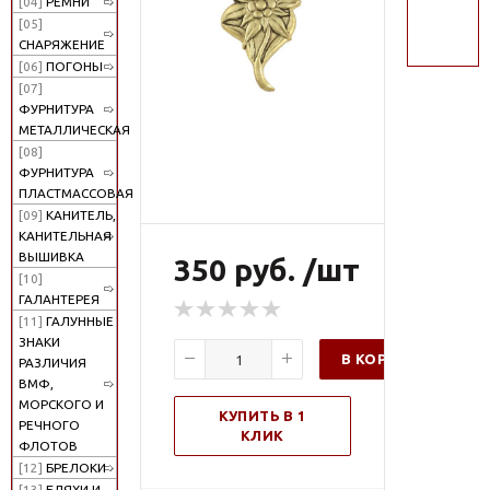
[04]
РЕМНИ
поиск
[05]
СНАРЯЖЕНИЕ
[06]
ПОГОНЫ
[07]
ФУРНИТУРА
МЕТАЛЛИЧЕСКАЯ
[08]
ФУРНИТУРА
ПЛАСТМАССОВАЯ
[09]
КАНИТЕЛЬ,
КАНИТЕЛЬНАЯ
ВЫШИВКА
350 руб. /шт
[10]
ГАЛАНТЕРЕЯ
[11]
ГАЛУННЫЕ
ЗНАКИ
В КОРЗИНУ
РАЗЛИЧИЯ
ВМФ,
МОРСКОГО И
КУПИТЬ В 1
РЕЧНОГО
КЛИК
ФЛОТОВ
[12]
БРЕЛОКИ
[13]
БЛЯХИ И