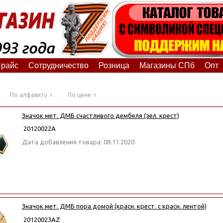
райс
Сотрудничество
Розница
Магазины СПб
Опт
По алфавиту
По цене
Значок мет. ДМБ счастливого дембеля (зел. крест)
20120022А
Дата добавления товара: 08.11.2020
Значок мет. ДМБ пора домой (красн. крест. с красн. лентой)
20120023АZ