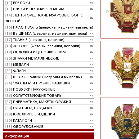
[12]
БРЕЛОКИ
[13]
БЛЯХИ И ПРЯЖКИ К РЕМНЯМ
[14]
ЛЕНТЫ ОРДЕНСКИЕ МУАРОВЫЕ, ВОП С
ЛЕНТОЙ
[15]
ПЛАСТИЗОЛЬ (шевроны, нашивки, вымпелы)
[16]
ВЫШИВКА (шевроны, нашивки, вымпелы)
[17]
ТКАНЫЕ (шевроны, нашивки)
[18]
ЖЕТОНЫ (жетоны, резинки, цепочки)
[19]
ОБЛОЖКИ И ЦЕПОЧКИ К НИМ
[20]
ЗНАЧКИ МЕТАЛЛИЧЕСКИЕ
[21]
МЕДАЛИ
[22]
ФЛАГИ
[23]
ШЕЛКОГРАФИЯ (шевроны и вымпелы)
[24]
"ФОЛЬГА" И ПРОЧИЕ НАШИВКИ
[25]
ПОВЯЗКИ НАРУКАВНЫЕ
[26]
СОПУТСТВУЮЩИЕ ТОВАРЫ
[27]
ПНЕВМАТИКА, МАКЕТЫ ОРУЖИЯ
[28]
СУВЕНИРЫ, ПОДАРКИ
[29]
ЮВЕЛИРНЫЕ ИЗДЕЛИЯ
[30]
КАТАЛОГИ
[33]
ОБОРУДОВАНИЕ
Информация