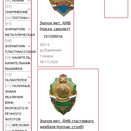
[04]
РЕМНИ
поиск
[05]
СНАРЯЖЕНИЕ
[06]
ПОГОНЫ
Значок мет. ДМБ
[07]
(поезд, самолет)
ФУРНИТУРА
МЕТАЛЛИЧЕСКАЯ
20120001А
[08]
Дата
ФУРНИТУРА
добавления
ПЛАСТМАССОВАЯ
товара:
[09]
КАНИТЕЛЬ,
08.11.2020
КАНИТЕЛЬНАЯ
ВЫШИВКА
[10]
ГАЛАНТЕРЕЯ
[11]
ГАЛУННЫЕ
ЗНАКИ
РАЗЛИЧИЯ
ВМФ,
МОРСКОГО И
РЕЧНОГО
ФЛОТОВ
Значок мет. ДМБ счастливого
[12]
БРЕЛОКИ
дембеля (погран. столб)
[13]
БЛЯХИ И