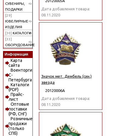
20120005А
СУВЕНИРЫ,
Дата добавления товара:
ПОДАРКИ
08.11.2020
[29]
ЮВЕЛИРНЫЕ
ИЗДЕЛИЯ
[30]
КАТАЛОГИ
[33]
ОБОРУДОВАНИЕ
Информация
Карта
сайта
Военторги
С-
Значок мет. Дембель (син.)
Петербурга
звезда
Каталоги
(PDF)
20120006А
Прайс-
Дата добавления товара:
лист
Оптовые
08.11.2020
поставки
(РФ, СНГ)
Розничные
продажи
(только
СПб)