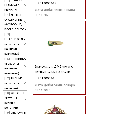
20120002АZ
ПРЯЖКИ К
РЕМНЯМ
Дата добавления товара:
[14]
ЛЕНТЫ
08.11.2020
ОРДЕНСКИЕ
МУАРОВЫЕ,
ВОП С ЛЕНТОЙ
[15]
ПЛАСТИЗОЛЬ
(шевроны,
нашивки,
вымпелы)
[16]
ВЫШИВКА
(шевроны,
Значок мет. ДМБ (пуля с
нашивки,
ветвью) мал., на пимсе
вымпелы)
20120003А
[17]
ТКАНЫЕ
(шевроны,
Дата добавления товара:
нашивки)
08.11.2020
[18]
ЖЕТОНЫ
(жетоны,
резинки,
цепочки)
[19]
ОБЛОЖКИ