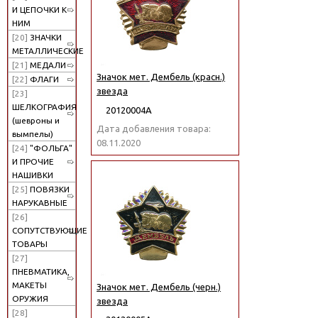
И ЦЕПОЧКИ К
НИМ
[20]
ЗНАЧКИ
МЕТАЛЛИЧЕСКИЕ
[21]
МЕДАЛИ
Значок мет. Дембель (красн.)
[22]
ФЛАГИ
звезда
[23]
ШЕЛКОГРАФИЯ
20120004А
(шевроны и
Дата добавления товара:
вымпелы)
08.11.2020
[24]
"ФОЛЬГА"
И ПРОЧИЕ
НАШИВКИ
[25]
ПОВЯЗКИ
НАРУКАВНЫЕ
[26]
СОПУТСТВУЮЩИЕ
ТОВАРЫ
[27]
ПНЕВМАТИКА,
МАКЕТЫ
Значок мет. Дембель (черн.)
ОРУЖИЯ
звезда
[28]