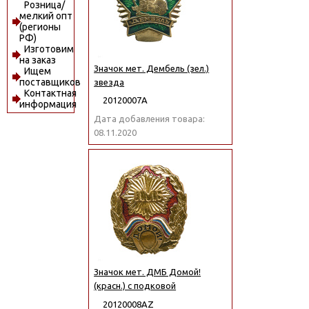
Розница/
мелкий опт
(регионы
РФ)
Изготовим
на заказ
Значок мет. Дембель (зел.)
Ищем
поставщиков
звезда
Контактная
20120007А
информация
Дата добавления товара:
08.11.2020
Значок мет. ДМБ Домой!
(красн.) с подковой
20120008АZ