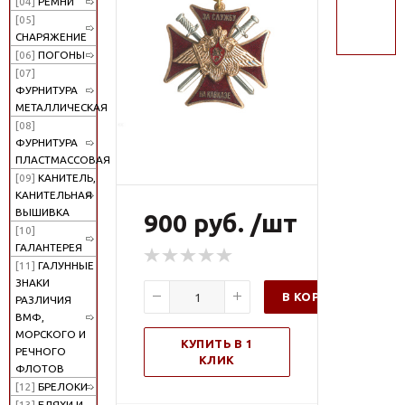
[04]
РЕМНИ
поиск
[05]
СНАРЯЖЕНИЕ
[06]
ПОГОНЫ
[07]
ФУРНИТУРА
МЕТАЛЛИЧЕСКАЯ
[08]
ФУРНИТУРА
ПЛАСТМАССОВАЯ
[09]
КАНИТЕЛЬ,
КАНИТЕЛЬНАЯ
ВЫШИВКА
900 руб. /шт
[10]
ГАЛАНТЕРЕЯ
[11]
ГАЛУННЫЕ
ЗНАКИ
В КОРЗИНУ
РАЗЛИЧИЯ
ВМФ,
МОРСКОГО И
КУПИТЬ В 1
РЕЧНОГО
КЛИК
ФЛОТОВ
[12]
БРЕЛОКИ
[13]
БЛЯХИ И