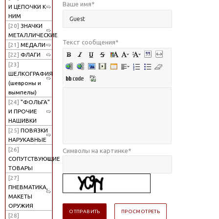
Ваше имя
*
И ЦЕПОЧКИ К
НИМ
[20]
ЗНАЧКИ
МЕТАЛЛИЧЕСКИЕ
Текст сообщения
*
[21]
МЕДАЛИ
[22]
ФЛАГИ
[23]
ШЕЛКОГРАФИЯ
(шевроны и
вымпелы)
[24]
"ФОЛЬГА"
И ПРОЧИЕ
НАШИВКИ
[25]
ПОВЯЗКИ
НАРУКАВНЫЕ
[26]
Символы на картинке
*
СОПУТСТВУЮЩИЕ
ТОВАРЫ
[27]
ПНЕВМАТИКА,
МАКЕТЫ
ОРУЖИЯ
[28]