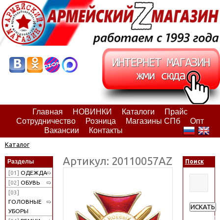
Главная
НОВИНКИ
Каталоги
Прайс
Сотрудничество
Розница
Магазины СПб
Опт
Вакансии
Контакты
Каталог
Артикул: 20110057АZ
Разделы
Поиск
[01]
ОДЕЖДА
[02]
ОБУВЬ
[03]
ГОЛОВНЫЕ
ИСКАТЬ
УБОРЫ
Расширен