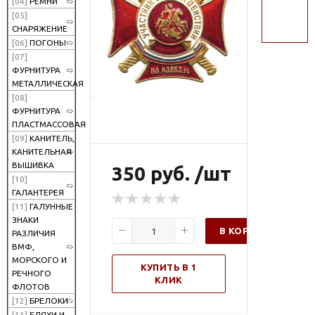
[04]
РЕМНИ
поиск
[05]
СНАРЯЖЕНИЕ
[06]
ПОГОНЫ
[07]
ФУРНИТУРА
МЕТАЛЛИЧЕСКАЯ
[08]
ФУРНИТУРА
ПЛАСТМАССОВАЯ
[09]
КАНИТЕЛЬ,
КАНИТЕЛЬНАЯ
ВЫШИВКА
350 руб. /шт
[10]
ГАЛАНТЕРЕЯ
[11]
ГАЛУННЫЕ
ЗНАКИ
В КОРЗИНУ
РАЗЛИЧИЯ
ВМФ,
МОРСКОГО И
КУПИТЬ В 1
РЕЧНОГО
КЛИК
ФЛОТОВ
[12]
БРЕЛОКИ
[13]
БЛЯХИ И