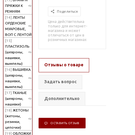
ПРЯЖКИ К
РЕМНЯМ
Поделиться
[14]
ЛЕНТЫ
Цена действительна
ОРДЕНСКИЕ
только для интернет-
МУАРОВЫЕ,
магазина и может
ВОП С ЛЕНТОЙ
отличаться от цен в
розничных магазинах
[15]
ПЛАСТИЗОЛЬ
(шевроны,
нашивки,
вымпелы)
Отзывы о товаре
[16]
ВЫШИВКА
(шевроны,
нашивки,
Задать вопрос
вымпелы)
[17]
ТКАНЫЕ
Дополнительно
(шевроны,
нашивки)
[18]
ЖЕТОНЫ
(жетоны,
резинки,
ОСТАВИТЬ ОТЗЫВ
цепочки)
[19]
ОБЛОЖКИ