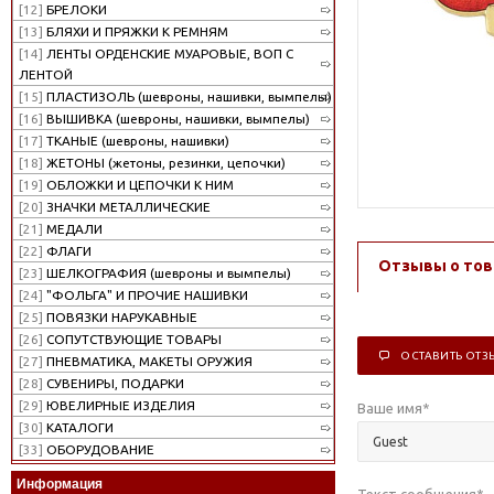
[12]
БРЕЛОКИ
[13]
БЛЯХИ И ПРЯЖКИ К РЕМНЯМ
[14]
ЛЕНТЫ ОРДЕНСКИЕ МУАРОВЫЕ, ВОП С
ЛЕНТОЙ
[15]
ПЛАСТИЗОЛЬ (шевроны, нашивки, вымпелы)
[16]
ВЫШИВКА (шевроны, нашивки, вымпелы)
[17]
ТКАНЫЕ (шевроны, нашивки)
[18]
ЖЕТОНЫ (жетоны, резинки, цепочки)
[19]
ОБЛОЖКИ И ЦЕПОЧКИ К НИМ
[20]
ЗНАЧКИ МЕТАЛЛИЧЕСКИЕ
[21]
МЕДАЛИ
[22]
ФЛАГИ
Отзывы о тов
[23]
ШЕЛКОГРАФИЯ (шевроны и вымпелы)
[24]
"ФОЛЬГА" И ПРОЧИЕ НАШИВКИ
[25]
ПОВЯЗКИ НАРУКАВНЫЕ
[26]
СОПУТСТВУЮЩИЕ ТОВАРЫ
ОСТАВИТЬ ОТЗ
[27]
ПНЕВМАТИКА, МАКЕТЫ ОРУЖИЯ
[28]
СУВЕНИРЫ, ПОДАРКИ
[29]
ЮВЕЛИРНЫЕ ИЗДЕЛИЯ
Ваше имя
*
[30]
КАТАЛОГИ
[33]
ОБОРУДОВАНИЕ
Информация
Текст сообщения
*