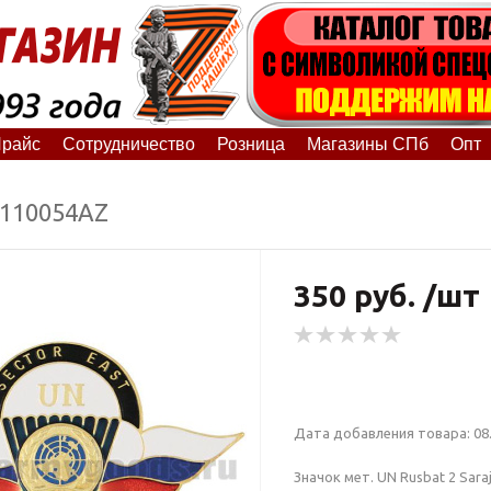
райс
Сотрудничество
Розница
Магазины СПб
Опт
0110054АZ
350 руб. /шт
Дата добавления товара: 08.
Значок мет. UN Rusbat 2 Sara