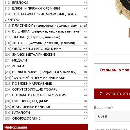
[12]
БРЕЛОКИ
[13]
БЛЯХИ И ПРЯЖКИ К РЕМНЯМ
[14]
ЛЕНТЫ ОРДЕНСКИЕ МУАРОВЫЕ, ВОП С
ЛЕНТОЙ
[15]
ПЛАСТИЗОЛЬ (шевроны, нашивки, вымпелы)
[16]
ВЫШИВКА (шевроны, нашивки, вымпелы)
[17]
ТКАНЫЕ (шевроны, нашивки)
[18]
ЖЕТОНЫ (жетоны, резинки, цепочки)
[19]
ОБЛОЖКИ И ЦЕПОЧКИ К НИМ
[20]
ЗНАЧКИ МЕТАЛЛИЧЕСКИЕ
[21]
МЕДАЛИ
[22]
ФЛАГИ
Отзывы о тов
[23]
ШЕЛКОГРАФИЯ (шевроны и вымпелы)
[24]
"ФОЛЬГА" И ПРОЧИЕ НАШИВКИ
[25]
ПОВЯЗКИ НАРУКАВНЫЕ
[26]
СОПУТСТВУЮЩИЕ ТОВАРЫ
ОСТАВИТЬ ОТЗ
[27]
ПНЕВМАТИКА, МАКЕТЫ ОРУЖИЯ
[28]
СУВЕНИРЫ, ПОДАРКИ
[29]
ЮВЕЛИРНЫЕ ИЗДЕЛИЯ
Ваше имя
*
[30]
КАТАЛОГИ
[33]
ОБОРУДОВАНИЕ
Информация
Текст сообщения
*