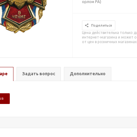
орлом РА)
Поделиться
Цена действительна только д
интернет-магазина и может о
от цен в розничных магазинах
аре
Задать вопрос
Дополнительно
ЫВ