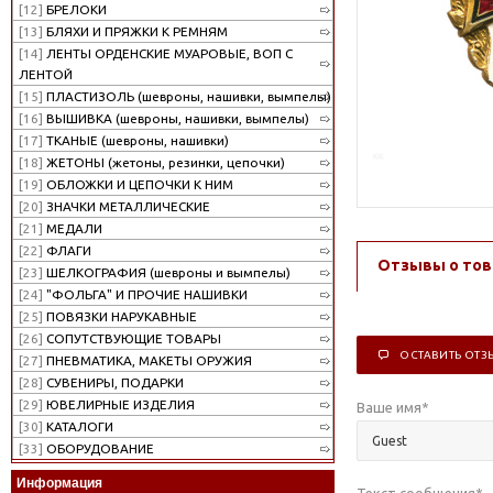
[12]
БРЕЛОКИ
[13]
БЛЯХИ И ПРЯЖКИ К РЕМНЯМ
[14]
ЛЕНТЫ ОРДЕНСКИЕ МУАРОВЫЕ, ВОП С
ЛЕНТОЙ
[15]
ПЛАСТИЗОЛЬ (шевроны, нашивки, вымпелы)
[16]
ВЫШИВКА (шевроны, нашивки, вымпелы)
[17]
ТКАНЫЕ (шевроны, нашивки)
[18]
ЖЕТОНЫ (жетоны, резинки, цепочки)
[19]
ОБЛОЖКИ И ЦЕПОЧКИ К НИМ
[20]
ЗНАЧКИ МЕТАЛЛИЧЕСКИЕ
[21]
МЕДАЛИ
[22]
ФЛАГИ
Отзывы о тов
[23]
ШЕЛКОГРАФИЯ (шевроны и вымпелы)
[24]
"ФОЛЬГА" И ПРОЧИЕ НАШИВКИ
[25]
ПОВЯЗКИ НАРУКАВНЫЕ
[26]
СОПУТСТВУЮЩИЕ ТОВАРЫ
ОСТАВИТЬ ОТЗ
[27]
ПНЕВМАТИКА, МАКЕТЫ ОРУЖИЯ
[28]
СУВЕНИРЫ, ПОДАРКИ
[29]
ЮВЕЛИРНЫЕ ИЗДЕЛИЯ
Ваше имя
*
[30]
КАТАЛОГИ
[33]
ОБОРУДОВАНИЕ
Информация
Текст сообщения
*