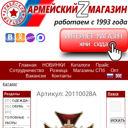
Главная
НОВИНКИ
Каталоги
Прайс
Сотрудничество
Розница
Магазины СПб
Опт
Вакансии
Контакты
Каталог
Артикул: 20110028А
Разделы
Поиск
[01]
ОДЕЖДА
[02]
ОБУВЬ
[03]
ГОЛОВНЫЕ
ИСКАТЬ
УБОРЫ
Расширен