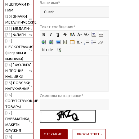
Ваше имя
*
И ЦЕПОЧКИ К
НИМ
[20]
ЗНАЧКИ
МЕТАЛЛИЧЕСКИЕ
Текст сообщения
*
[21]
МЕДАЛИ
[22]
ФЛАГИ
[23]
ШЕЛКОГРАФИЯ
(шевроны и
вымпелы)
[24]
"ФОЛЬГА"
И ПРОЧИЕ
НАШИВКИ
[25]
ПОВЯЗКИ
НАРУКАВНЫЕ
[26]
Символы на картинке
*
СОПУТСТВУЮЩИЕ
ТОВАРЫ
[27]
ПНЕВМАТИКА,
МАКЕТЫ
ОРУЖИЯ
[28]