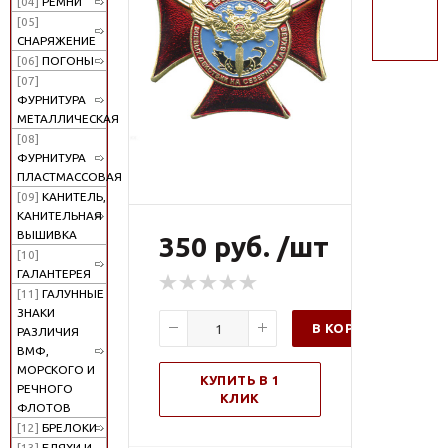
[04]
РЕМНИ
поиск
[05]
СНАРЯЖЕНИЕ
[06]
ПОГОНЫ
[07]
ФУРНИТУРА
МЕТАЛЛИЧЕСКАЯ
[08]
ФУРНИТУРА
ПЛАСТМАССОВАЯ
[09]
КАНИТЕЛЬ,
КАНИТЕЛЬНАЯ
ВЫШИВКА
350 руб. /шт
[10]
ГАЛАНТЕРЕЯ
[11]
ГАЛУННЫЕ
ЗНАКИ
В КОРЗИНУ
РАЗЛИЧИЯ
ВМФ,
МОРСКОГО И
КУПИТЬ В 1
РЕЧНОГО
КЛИК
ФЛОТОВ
[12]
БРЕЛОКИ
[13]
БЛЯХИ И