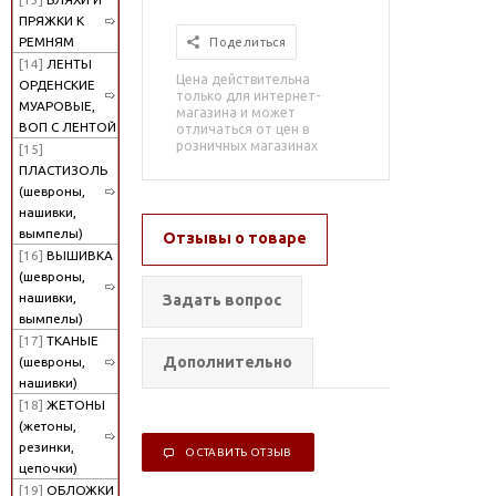
ПРЯЖКИ К
РЕМНЯМ
Поделиться
[14]
ЛЕНТЫ
Цена действительна
ОРДЕНСКИЕ
только для интернет-
МУАРОВЫЕ,
магазина и может
ВОП С ЛЕНТОЙ
отличаться от цен в
розничных магазинах
[15]
ПЛАСТИЗОЛЬ
(шевроны,
нашивки,
вымпелы)
Отзывы о товаре
[16]
ВЫШИВКА
(шевроны,
нашивки,
Задать вопрос
вымпелы)
[17]
ТКАНЫЕ
Дополнительно
(шевроны,
нашивки)
[18]
ЖЕТОНЫ
(жетоны,
резинки,
ОСТАВИТЬ ОТЗЫВ
цепочки)
[19]
ОБЛОЖКИ