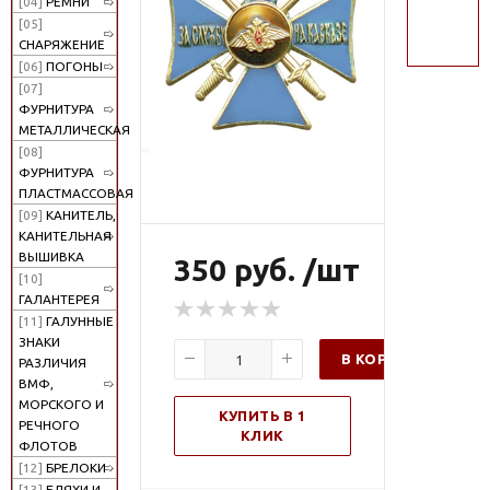
[04]
РЕМНИ
поиск
[05]
СНАРЯЖЕНИЕ
[06]
ПОГОНЫ
[07]
ФУРНИТУРА
МЕТАЛЛИЧЕСКАЯ
[08]
ФУРНИТУРА
ПЛАСТМАССОВАЯ
[09]
КАНИТЕЛЬ,
КАНИТЕЛЬНАЯ
ВЫШИВКА
350 руб. /шт
[10]
ГАЛАНТЕРЕЯ
[11]
ГАЛУННЫЕ
ЗНАКИ
В КОРЗИНУ
РАЗЛИЧИЯ
ВМФ,
МОРСКОГО И
КУПИТЬ В 1
РЕЧНОГО
КЛИК
ФЛОТОВ
[12]
БРЕЛОКИ
[13]
БЛЯХИ И