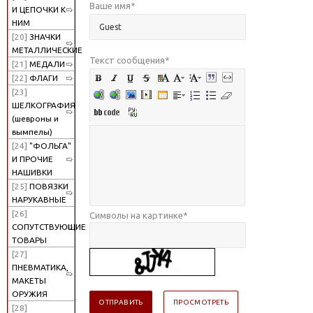
Ваше имя
*
И ЦЕПОЧКИ К
НИМ
[20]
ЗНАЧКИ
МЕТАЛЛИЧЕСКИЕ
Текст сообщения
*
[21]
МЕДАЛИ
[22]
ФЛАГИ
[23]
ШЕЛКОГРАФИЯ
(шевроны и
вымпелы)
[24]
"ФОЛЬГА"
И ПРОЧИЕ
НАШИВКИ
[25]
ПОВЯЗКИ
НАРУКАВНЫЕ
[26]
Символы на картинке
*
СОПУТСТВУЮЩИЕ
ТОВАРЫ
[27]
ПНЕВМАТИКА,
МАКЕТЫ
ОРУЖИЯ
[28]