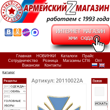
Главная
НОВИНКИ
Каталоги
Прайс
Сотрудничество
Розница
Магазины СПб
Опт
Вакансии
Контакты
Каталог
Артикул: 20110022А
Разделы
Поиск
[01]
ОДЕЖДА
[02]
ОБУВЬ
[03]
ГОЛОВНЫЕ
ИСКАТЬ
УБОРЫ
Расширен