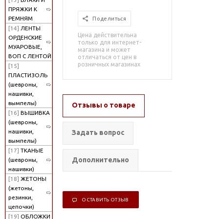
ПРЯЖКИ К
РЕМНЯМ
Поделиться
[14]
ЛЕНТЫ
Цена действительна
ОРДЕНСКИЕ
только для интернет-
МУАРОВЫЕ,
магазина и может
ВОП С ЛЕНТОЙ
отличаться от цен в
розничных магазинах
[15]
ПЛАСТИЗОЛЬ
(шевроны,
нашивки,
вымпелы)
Отзывы о товаре
[16]
ВЫШИВКА
(шевроны,
нашивки,
Задать вопрос
вымпелы)
[17]
ТКАНЫЕ
Дополнительно
(шевроны,
нашивки)
[18]
ЖЕТОНЫ
(жетоны,
резинки,
ОСТАВИТЬ ОТЗЫВ
цепочки)
[19]
ОБЛОЖКИ