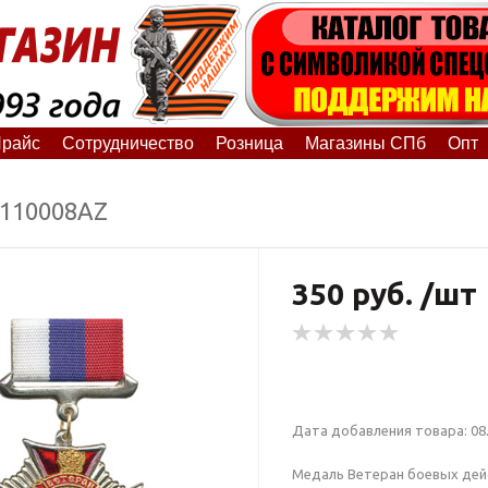
райс
Сотрудничество
Розница
Магазины СПб
Опт
0110008АZ
350 руб. /шт
Дата добавления товара: 08.
Медаль Ветеран боевых дейст