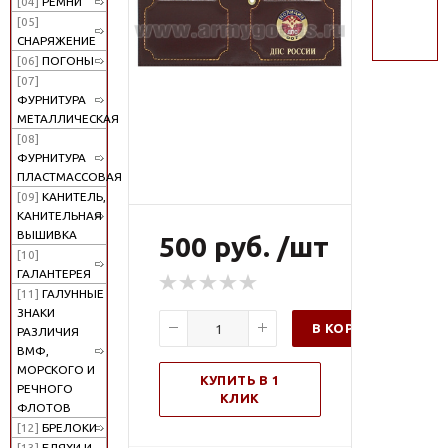
[04]
РЕМНИ
поиск
[05]
СНАРЯЖЕНИЕ
[06]
ПОГОНЫ
[07]
ФУРНИТУРА
МЕТАЛЛИЧЕСКАЯ
[08]
ФУРНИТУРА
ПЛАСТМАССОВАЯ
[09]
КАНИТЕЛЬ,
КАНИТЕЛЬНАЯ
ВЫШИВКА
500 руб. /шт
[10]
ГАЛАНТЕРЕЯ
[11]
ГАЛУННЫЕ
ЗНАКИ
В КОРЗИНУ
РАЗЛИЧИЯ
ВМФ,
МОРСКОГО И
КУПИТЬ В 1
РЕЧНОГО
КЛИК
ФЛОТОВ
[12]
БРЕЛОКИ
[13]
БЛЯХИ И