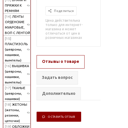
ПРЯЖКИ К
РЕМНЯМ
Поделиться
[14]
ЛЕНТЫ
Цена действительна
ОРДЕНСКИЕ
только для интернет-
МУАРОВЫЕ,
магазина и может
ВОП С ЛЕНТОЙ
отличаться от цен в
розничных магазинах
[15]
ПЛАСТИЗОЛЬ
(шевроны,
нашивки,
вымпелы)
Отзывы о товаре
[16]
ВЫШИВКА
(шевроны,
нашивки,
Задать вопрос
вымпелы)
[17]
ТКАНЫЕ
Дополнительно
(шевроны,
нашивки)
[18]
ЖЕТОНЫ
(жетоны,
резинки,
ОСТАВИТЬ ОТЗЫВ
цепочки)
[19]
ОБЛОЖКИ