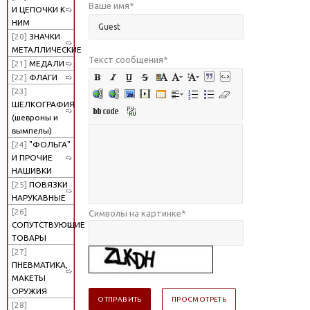
Ваше имя
*
И ЦЕПОЧКИ К
НИМ
[20]
ЗНАЧКИ
МЕТАЛЛИЧЕСКИЕ
Текст сообщения
*
[21]
МЕДАЛИ
[22]
ФЛАГИ
[23]
ШЕЛКОГРАФИЯ
(шевроны и
вымпелы)
[24]
"ФОЛЬГА"
И ПРОЧИЕ
НАШИВКИ
[25]
ПОВЯЗКИ
НАРУКАВНЫЕ
[26]
Символы на картинке
*
СОПУТСТВУЮЩИЕ
ТОВАРЫ
[27]
ПНЕВМАТИКА,
МАКЕТЫ
ОРУЖИЯ
[28]