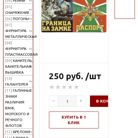
[04]
РЕМНИ
поиск
[05]
СНАРЯЖЕНИЕ
[06]
ПОГОНЫ
[07]
ФУРНИТУРА
МЕТАЛЛИЧЕСКАЯ
[08]
ФУРНИТУРА
ПЛАСТМАССОВАЯ
[09]
КАНИТЕЛЬ,
КАНИТЕЛЬНАЯ
ВЫШИВКА
250 руб. /шт
[10]
ГАЛАНТЕРЕЯ
[11]
ГАЛУННЫЕ
ЗНАКИ
В КОРЗИНУ
РАЗЛИЧИЯ
ВМФ,
МОРСКОГО И
КУПИТЬ В 1
РЕЧНОГО
КЛИК
ФЛОТОВ
[12]
БРЕЛОКИ
[13]
БЛЯХИ И