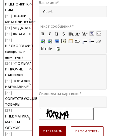
Ваше имя
*
И ЦЕПОЧКИ К
НИМ
[20]
ЗНАЧКИ
МЕТАЛЛИЧЕСКИЕ
Текст сообщения
*
[21]
МЕДАЛИ
[22]
ФЛАГИ
[23]
ШЕЛКОГРАФИЯ
(шевроны и
вымпелы)
[24]
"ФОЛЬГА"
И ПРОЧИЕ
НАШИВКИ
[25]
ПОВЯЗКИ
НАРУКАВНЫЕ
[26]
Символы на картинке
*
СОПУТСТВУЮЩИЕ
ТОВАРЫ
[27]
ПНЕВМАТИКА,
МАКЕТЫ
ОРУЖИЯ
[28]