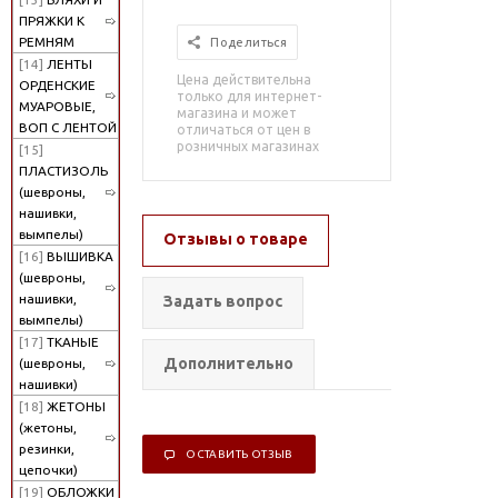
ПРЯЖКИ К
РЕМНЯМ
Поделиться
[14]
ЛЕНТЫ
Цена действительна
ОРДЕНСКИЕ
только для интернет-
МУАРОВЫЕ,
магазина и может
ВОП С ЛЕНТОЙ
отличаться от цен в
розничных магазинах
[15]
ПЛАСТИЗОЛЬ
(шевроны,
нашивки,
вымпелы)
Отзывы о товаре
[16]
ВЫШИВКА
(шевроны,
нашивки,
Задать вопрос
вымпелы)
[17]
ТКАНЫЕ
Дополнительно
(шевроны,
нашивки)
[18]
ЖЕТОНЫ
(жетоны,
резинки,
ОСТАВИТЬ ОТЗЫВ
цепочки)
[19]
ОБЛОЖКИ