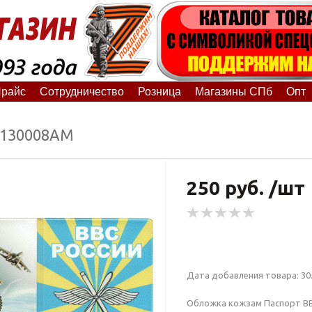
райс
Сотрудничество
Розница
Магазины СПб
Опт
9130008АМ
250 руб. /шт
Дата добавления товара: 30.
Обложка кожзам Паспорт ВВС