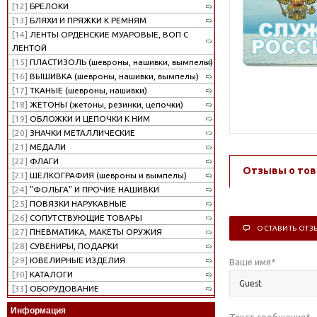
[12]
БРЕЛОКИ
[13]
БЛЯХИ И ПРЯЖКИ К РЕМНЯМ
[14]
ЛЕНТЫ ОРДЕНСКИЕ МУАРОВЫЕ, ВОП С
ЛЕНТОЙ
[15]
ПЛАСТИЗОЛЬ (шевроны, нашивки, вымпелы)
[16]
ВЫШИВКА (шевроны, нашивки, вымпелы)
[17]
ТКАНЫЕ (шевроны, нашивки)
[18]
ЖЕТОНЫ (жетоны, резинки, цепочки)
[19]
ОБЛОЖКИ И ЦЕПОЧКИ К НИМ
[20]
ЗНАЧКИ МЕТАЛЛИЧЕСКИЕ
[21]
МЕДАЛИ
[22]
ФЛАГИ
Отзывы о тов
[23]
ШЕЛКОГРАФИЯ (шевроны и вымпелы)
[24]
"ФОЛЬГА" И ПРОЧИЕ НАШИВКИ
[25]
ПОВЯЗКИ НАРУКАВНЫЕ
[26]
СОПУТСТВУЮЩИЕ ТОВАРЫ
ОСТАВИТЬ ОТЗ
[27]
ПНЕВМАТИКА, МАКЕТЫ ОРУЖИЯ
[28]
СУВЕНИРЫ, ПОДАРКИ
[29]
ЮВЕЛИРНЫЕ ИЗДЕЛИЯ
Ваше имя
*
[30]
КАТАЛОГИ
[33]
ОБОРУДОВАНИЕ
Информация
Текст сообщения
*