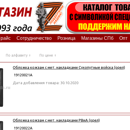
райс
Сотрудничество
Розница
Магазины СПб
Опт
По алфавиту
По цене
Обложка кожзам с мет. накладками Сухопутные войска (орел)
19120021А
Дата добавления товара: 30.10.2020
Обложка кожзам с мет. накладками РВиА (орел)
19120022А