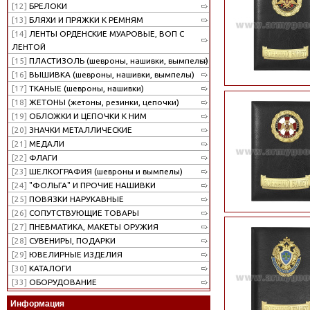
[12]
БРЕЛОКИ
[13]
БЛЯХИ И ПРЯЖКИ К РЕМНЯМ
[14]
ЛЕНТЫ ОРДЕНСКИЕ МУАРОВЫЕ, ВОП С
ЛЕНТОЙ
[15]
ПЛАСТИЗОЛЬ (шевроны, нашивки, вымпелы)
[16]
ВЫШИВКА (шевроны, нашивки, вымпелы)
[17]
ТКАНЫЕ (шевроны, нашивки)
[18]
ЖЕТОНЫ (жетоны, резинки, цепочки)
[19]
ОБЛОЖКИ И ЦЕПОЧКИ К НИМ
[20]
ЗНАЧКИ МЕТАЛЛИЧЕСКИЕ
[21]
МЕДАЛИ
[22]
ФЛАГИ
[23]
ШЕЛКОГРАФИЯ (шевроны и вымпелы)
[24]
"ФОЛЬГА" И ПРОЧИЕ НАШИВКИ
[25]
ПОВЯЗКИ НАРУКАВНЫЕ
[26]
СОПУТСТВУЮЩИЕ ТОВАРЫ
[27]
ПНЕВМАТИКА, МАКЕТЫ ОРУЖИЯ
[28]
СУВЕНИРЫ, ПОДАРКИ
[29]
ЮВЕЛИРНЫЕ ИЗДЕЛИЯ
[30]
КАТАЛОГИ
[33]
ОБОРУДОВАНИЕ
Информация