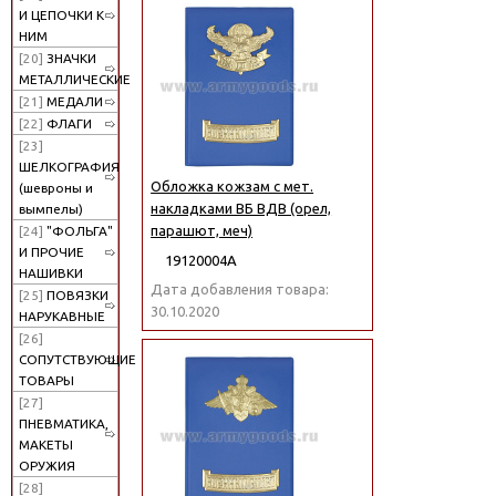
И ЦЕПОЧКИ К
НИМ
[20]
ЗНАЧКИ
МЕТАЛЛИЧЕСКИЕ
[21]
МЕДАЛИ
[22]
ФЛАГИ
[23]
ШЕЛКОГРАФИЯ
Обложка кожзам с мет.
(шевроны и
накладками ВБ ВДВ (орел,
вымпелы)
парашют, меч)
[24]
"ФОЛЬГА"
И ПРОЧИЕ
19120004А
НАШИВКИ
Дата добавления товара:
[25]
ПОВЯЗКИ
30.10.2020
НАРУКАВНЫЕ
[26]
СОПУТСТВУЮЩИЕ
ТОВАРЫ
[27]
ПНЕВМАТИКА,
МАКЕТЫ
ОРУЖИЯ
[28]