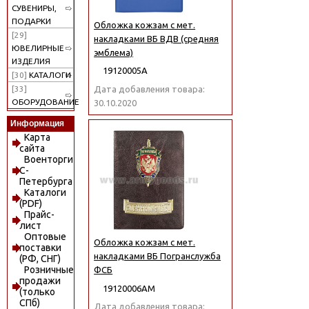
СУВЕНИРЫ,
ПОДАРКИ
Обложка кожзам с мет.
[29]
накладками ВБ ВДВ (средняя
ЮВЕЛИРНЫЕ
эмблема)
ИЗДЕЛИЯ
19120005А
[30]
КАТАЛОГИ
Дата добавления товара:
[33]
ОБОРУДОВАНИЕ
30.10.2020
Информация
Карта
сайта
Военторги
С-
Петербурга
Каталоги
(PDF)
Прайс-
лист
Оптовые
Обложка кожзам с мет.
поставки
накладками ВБ Погранслужба
(РФ, СНГ)
Розничные
ФСБ
продажи
19120006АМ
(только
СПб)
Дата добавления товара: