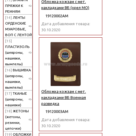
Обложка кожзам с мет.
ПРЯЖКИ К
накладками ВБ (орел МО)
РЕМНЯМ
19120002АМ
[14]
ЛЕНТЫ
ОРДЕНСКИЕ
Дата добавления товара:
МУАРОВЫЕ,
30.10.2020
ВОП С ЛЕНТОЙ
[15]
ПЛАСТИЗОЛЬ
(шевроны,
нашивки,
вымпелы)
[16]
ВЫШИВКА
(шевроны,
нашивки,
вымпелы)
Обложка кожзам с мет.
[17]
ТКАНЫЕ
накладками ВБ Военная
(шевроны,
разведка
нашивки)
[18]
ЖЕТОНЫ
19120003АМ
(жетоны,
Дата добавления товара:
резинки,
30.10.2020
цепочки)
[19]
ОБЛОЖКИ