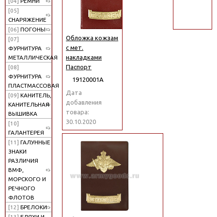
[04]
РЕМНИ
поиск
[05]
СНАРЯЖЕНИЕ
[06]
ПОГОНЫ
Обложка кожзам
[07]
с мет.
ФУРНИТУРА
накладками
МЕТАЛЛИЧЕСКАЯ
Паспорт
[08]
ФУРНИТУРА
19120001А
ПЛАСТМАССОВАЯ
Дата
[09]
КАНИТЕЛЬ,
добавления
КАНИТЕЛЬНАЯ
товара:
ВЫШИВКА
30.10.2020
[10]
ГАЛАНТЕРЕЯ
[11]
ГАЛУННЫЕ
ЗНАКИ
РАЗЛИЧИЯ
ВМФ,
МОРСКОГО И
РЕЧНОГО
ФЛОТОВ
[12]
БРЕЛОКИ
[13]
БЛЯХИ И