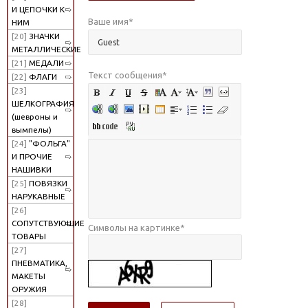
И ЦЕПОЧКИ К
Ваше имя
*
НИМ
[20]
ЗНАЧКИ
МЕТАЛЛИЧЕСКИЕ
[21]
МЕДАЛИ
Текст сообщения
*
[22]
ФЛАГИ
[23]
ШЕЛКОГРАФИЯ
(шевроны и
вымпелы)
[24]
"ФОЛЬГА"
И ПРОЧИЕ
НАШИВКИ
[25]
ПОВЯЗКИ
НАРУКАВНЫЕ
[26]
СОПУТСТВУЮЩИЕ
Символы на картинке
*
ТОВАРЫ
[27]
ПНЕВМАТИКА,
МАКЕТЫ
ОРУЖИЯ
[28]