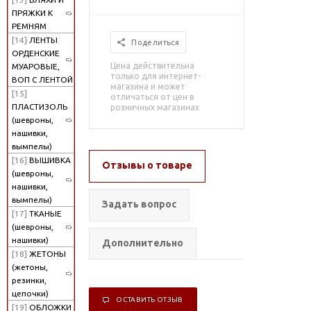
ПРЯЖКИ К
РЕМНЯМ
[14]
ЛЕНТЫ
Поделиться
ОРДЕНСКИЕ
Цена действительна
МУАРОВЫЕ,
только для интернет-
ВОП С ЛЕНТОЙ
магазина и может
[15]
отличаться от цен в
ПЛАСТИЗОЛЬ
розничных магазинах
(шевроны,
нашивки,
вымпелы)
[16]
ВЫШИВКА
Отзывы о товаре
(шевроны,
нашивки,
вымпелы)
Задать вопрос
[17]
ТКАНЫЕ
(шевроны,
нашивки)
Дополнительно
[18]
ЖЕТОНЫ
(жетоны,
резинки,
цепочки)
ОСТАВИТЬ ОТЗЫВ
[19]
ОБЛОЖКИ