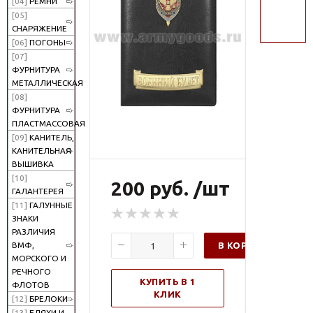
[04]
РЕМНИ
поиск
[05]
СНАРЯЖЕНИЕ
[06]
ПОГОНЫ
[07]
ФУРНИТУРА
МЕТАЛЛИЧЕСКАЯ
[08]
ФУРНИТУРА
ПЛАСТМАССОВАЯ
[09]
КАНИТЕЛЬ,
КАНИТЕЛЬНАЯ
ВЫШИВКА
[10]
200 руб. /шт
ГАЛАНТЕРЕЯ
[11]
ГАЛУННЫЕ
ЗНАКИ
РАЗЛИЧИЯ
В КОРЗИНУ
ВМФ,
МОРСКОГО И
РЕЧНОГО
КУПИТЬ В 1
ФЛОТОВ
КЛИК
[12]
БРЕЛОКИ
[13]
БЛЯХИ И