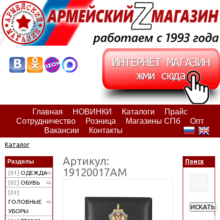
Главная
НОВИНКИ
Каталоги
Прайс
Сотрудничество
Розница
Магазины СПб
Опт
Вакансии
Контакты
Каталог
Артикул:
Разделы
Поиск
19120017АМ
[01]
ОДЕЖДА
[02]
ОБУВЬ
[03]
ГОЛОВНЫЕ
ИСКАТЬ
УБОРЫ
Расширен