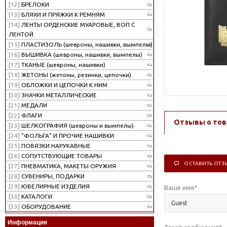
[12]
БРЕЛОКИ
[13]
БЛЯХИ И ПРЯЖКИ К РЕМНЯМ
[14]
ЛЕНТЫ ОРДЕНСКИЕ МУАРОВЫЕ, ВОП С
ЛЕНТОЙ
[15]
ПЛАСТИЗОЛЬ (шевроны, нашивки, вымпелы)
[16]
ВЫШИВКА (шевроны, нашивки, вымпелы)
[17]
ТКАНЫЕ (шевроны, нашивки)
[18]
ЖЕТОНЫ (жетоны, резинки, цепочки)
[19]
ОБЛОЖКИ И ЦЕПОЧКИ К НИМ
[20]
ЗНАЧКИ МЕТАЛЛИЧЕСКИЕ
[21]
МЕДАЛИ
[22]
ФЛАГИ
Отзывы о тов
[23]
ШЕЛКОГРАФИЯ (шевроны и вымпелы)
[24]
"ФОЛЬГА" И ПРОЧИЕ НАШИВКИ
[25]
ПОВЯЗКИ НАРУКАВНЫЕ
[26]
СОПУТСТВУЮЩИЕ ТОВАРЫ
ОСТАВИТЬ ОТЗ
[27]
ПНЕВМАТИКА, МАКЕТЫ ОРУЖИЯ
[28]
СУВЕНИРЫ, ПОДАРКИ
[29]
ЮВЕЛИРНЫЕ ИЗДЕЛИЯ
Ваше имя
*
[30]
КАТАЛОГИ
[33]
ОБОРУДОВАНИЕ
Информация
Текст сообщения
*