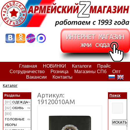
Главная
НОВИНКИ
Каталоги
Прайс
Сотрудничество
Розница
Магазины СПб
Опт
Вакансии
Контакты
Каталог
Артикул:
Разделы
Поиск
19120010АМ
[01]
ОДЕЖДА
[02]
ОБУВЬ
[03]
ГОЛОВНЫЕ
ИСКАТЬ
УБОРЫ
Расширен