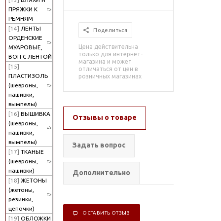
ПРЯЖКИ К
РЕМНЯМ
[14]
ЛЕНТЫ
Поделиться
ОРДЕНСКИЕ
Цена действительна
МУАРОВЫЕ,
только для интернет-
ВОП С ЛЕНТОЙ
магазина и может
[15]
отличаться от цен в
ПЛАСТИЗОЛЬ
розничных магазинах
(шевроны,
нашивки,
вымпелы)
[16]
ВЫШИВКА
Отзывы о товаре
(шевроны,
нашивки,
вымпелы)
Задать вопрос
[17]
ТКАНЫЕ
(шевроны,
нашивки)
Дополнительно
[18]
ЖЕТОНЫ
(жетоны,
резинки,
цепочки)
ОСТАВИТЬ ОТЗЫВ
[19]
ОБЛОЖКИ