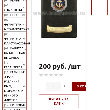
[04]
РЕМНИ
поиск
[05]
СНАРЯЖЕНИЕ
[06]
ПОГОНЫ
[07]
ФУРНИТУРА
МЕТАЛЛИЧЕСКАЯ
[08]
ФУРНИТУРА
ПЛАСТМАССОВАЯ
[09]
КАНИТЕЛЬ,
КАНИТЕЛЬНАЯ
ВЫШИВКА
[10]
200 руб. /шт
ГАЛАНТЕРЕЯ
[11]
ГАЛУННЫЕ
ЗНАКИ
РАЗЛИЧИЯ
В КОРЗИНУ
ВМФ,
МОРСКОГО И
РЕЧНОГО
КУПИТЬ В 1
ФЛОТОВ
КЛИК
[12]
БРЕЛОКИ
[13]
БЛЯХИ И