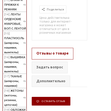
ПРЯЖКИ К
РЕМНЯМ
Поделиться
[14]
ЛЕНТЫ
Цена действительна
ОРДЕНСКИЕ
только для интернет-
МУАРОВЫЕ,
магазина и может
ВОП С ЛЕНТОЙ
отличаться от цен в
розничных магазинах
[15]
ПЛАСТИЗОЛЬ
(шевроны,
нашивки,
вымпелы)
Отзывы о товаре
[16]
ВЫШИВКА
(шевроны,
нашивки,
Задать вопрос
вымпелы)
[17]
ТКАНЫЕ
Дополнительно
(шевроны,
нашивки)
[18]
ЖЕТОНЫ
(жетоны,
резинки,
ОСТАВИТЬ ОТЗЫВ
цепочки)
[19]
ОБЛОЖКИ