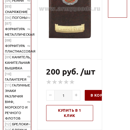
[04]
РЕМНИ
поиск
[05]
СНАРЯЖЕНИЕ
[06]
ПОГОНЫ
[07]
ФУРНИТУРА
МЕТАЛЛИЧЕСКАЯ
[08]
ФУРНИТУРА
ПЛАСТМАССОВАЯ
[09]
КАНИТЕЛЬ,
КАНИТЕЛЬНАЯ
ВЫШИВКА
200 руб. /шт
[10]
ГАЛАНТЕРЕЯ
[11]
ГАЛУННЫЕ
ЗНАКИ
В КОРЗИНУ
РАЗЛИЧИЯ
ВМФ,
МОРСКОГО И
КУПИТЬ В 1
РЕЧНОГО
КЛИК
ФЛОТОВ
[12]
БРЕЛОКИ
[13]
БЛЯХИ И