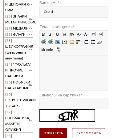
Ваше имя
*
И ЦЕПОЧКИ К
НИМ
[20]
ЗНАЧКИ
МЕТАЛЛИЧЕСКИЕ
Текст сообщения
*
[21]
МЕДАЛИ
[22]
ФЛАГИ
[23]
ШЕЛКОГРАФИЯ
(шевроны и
вымпелы)
[24]
"ФОЛЬГА"
И ПРОЧИЕ
НАШИВКИ
[25]
ПОВЯЗКИ
НАРУКАВНЫЕ
[26]
Символы на картинке
*
СОПУТСТВУЮЩИЕ
ТОВАРЫ
[27]
ПНЕВМАТИКА,
МАКЕТЫ
ОРУЖИЯ
[28]