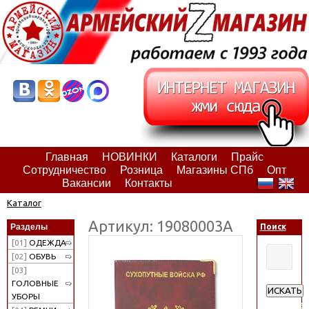
Главная
НОВИНКИ
Каталоги
Прайс
Сотрудничество
Розница
Магазины СПб
Опт
Вакансии
Контакты
Каталог
Артикул: 19080003А
Разделы
Поиск
[01]
ОДЕЖДА
[02]
ОБУВЬ
[03]
ГОЛОВНЫЕ
ИСКАТЬ
УБОРЫ
Расширен