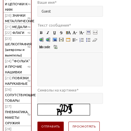
Ваше имя
*
И ЦЕПОЧКИ К
НИМ
[20]
ЗНАЧКИ
МЕТАЛЛИЧЕСКИЕ
Текст сообщения
*
[21]
МЕДАЛИ
[22]
ФЛАГИ
[23]
ШЕЛКОГРАФИЯ
(шевроны и
вымпелы)
[24]
"ФОЛЬГА"
И ПРОЧИЕ
НАШИВКИ
[25]
ПОВЯЗКИ
НАРУКАВНЫЕ
[26]
Символы на картинке
*
СОПУТСТВУЮЩИЕ
ТОВАРЫ
[27]
ПНЕВМАТИКА,
МАКЕТЫ
ОРУЖИЯ
[28]