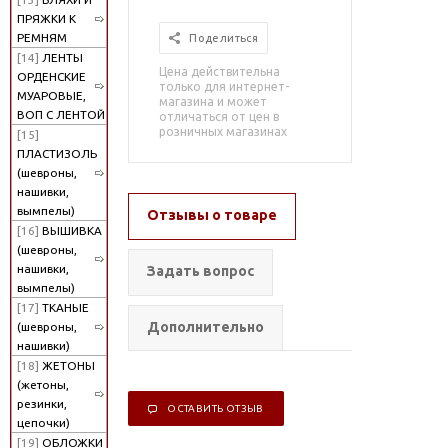
ПРЯЖКИ К
РЕМНЯМ
Поделиться
[14]
ЛЕНТЫ
Цена действительна
ОРДЕНСКИЕ
только для интернет-
МУАРОВЫЕ,
магазина и может
ВОП С ЛЕНТОЙ
отличаться от цен в
розничных магазинах
[15]
ПЛАСТИЗОЛЬ
(шевроны,
нашивки,
вымпелы)
Отзывы о товаре
[16]
ВЫШИВКА
(шевроны,
нашивки,
Задать вопрос
вымпелы)
[17]
ТКАНЫЕ
Дополнительно
(шевроны,
нашивки)
[18]
ЖЕТОНЫ
(жетоны,
резинки,
ОСТАВИТЬ ОТЗЫВ
цепочки)
[19]
ОБЛОЖКИ