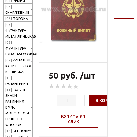
[04]
РЕМНИ
поиск
[05]
СНАРЯЖЕНИЕ
[06]
ПОГОНЫ
[07]
ФУРНИТУРА
МЕТАЛЛИЧЕСКАЯ
[08]
ФУРНИТУРА
ПЛАСТМАССОВАЯ
[09]
КАНИТЕЛЬ,
КАНИТЕЛЬНАЯ
ВЫШИВКА
50 руб. /шт
[10]
ГАЛАНТЕРЕЯ
[11]
ГАЛУННЫЕ
ЗНАКИ
В КОРЗИНУ
РАЗЛИЧИЯ
ВМФ,
МОРСКОГО И
КУПИТЬ В 1
РЕЧНОГО
КЛИК
ФЛОТОВ
[12]
БРЕЛОКИ
[13]
БЛЯХИ И