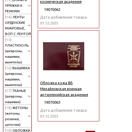
космическая академия
ПРЯЖКИ К
19070062
РЕМНЯМ
[14]
ЛЕНТЫ
Дата добавления товара:
ОРДЕНСКИЕ
01.12.2025
МУАРОВЫЕ,
ВОП С ЛЕНТОЙ
[15]
ПЛАСТИЗОЛЬ
(шевроны,
нашивки,
вымпелы)
[16]
ВЫШИВКА
(шевроны,
нашивки,
Обложка кожа ВБ
вымпелы)
Михайловская военная
[17]
ТКАНЫЕ
артиллерийская академия
(шевроны,
нашивки)
19070063
[18]
ЖЕТОНЫ
Дата добавления товара:
(жетоны,
01.12.2025
резинки,
цепочки)
[19]
ОБЛОЖКИ