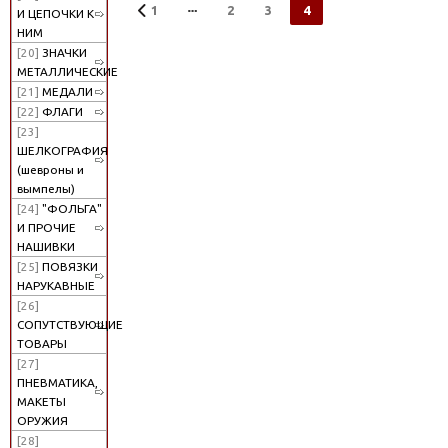
1
2
3
4
И ЦЕПОЧКИ К
НИМ
[20]
ЗНАЧКИ
МЕТАЛЛИЧЕСКИЕ
[21]
МЕДАЛИ
[22]
ФЛАГИ
[23]
ШЕЛКОГРАФИЯ
(шевроны и
вымпелы)
[24]
"ФОЛЬГА"
И ПРОЧИЕ
НАШИВКИ
[25]
ПОВЯЗКИ
НАРУКАВНЫЕ
[26]
СОПУТСТВУЮЩИЕ
ТОВАРЫ
[27]
ПНЕВМАТИКА,
МАКЕТЫ
ОРУЖИЯ
[28]