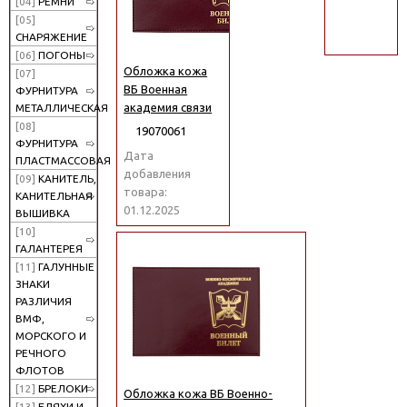
[04]
РЕМНИ
поиск
[05]
СНАРЯЖЕНИЕ
[06]
ПОГОНЫ
Обложка кожа
[07]
ВБ Военная
ФУРНИТУРА
академия связи
МЕТАЛЛИЧЕСКАЯ
[08]
19070061
ФУРНИТУРА
Дата
ПЛАСТМАССОВАЯ
добавления
[09]
КАНИТЕЛЬ,
товара:
КАНИТЕЛЬНАЯ
01.12.2025
ВЫШИВКА
[10]
ГАЛАНТЕРЕЯ
[11]
ГАЛУННЫЕ
ЗНАКИ
РАЗЛИЧИЯ
ВМФ,
МОРСКОГО И
РЕЧНОГО
ФЛОТОВ
[12]
БРЕЛОКИ
Обложка кожа ВБ Военно-
[13]
БЛЯХИ И