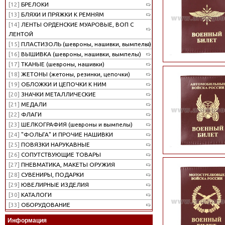
[12]
БРЕЛОКИ
[13]
БЛЯХИ И ПРЯЖКИ К РЕМНЯМ
[14]
ЛЕНТЫ ОРДЕНСКИЕ МУАРОВЫЕ, ВОП С
ЛЕНТОЙ
[15]
ПЛАСТИЗОЛЬ (шевроны, нашивки, вымпелы)
[16]
ВЫШИВКА (шевроны, нашивки, вымпелы)
[17]
ТКАНЫЕ (шевроны, нашивки)
[18]
ЖЕТОНЫ (жетоны, резинки, цепочки)
[19]
ОБЛОЖКИ И ЦЕПОЧКИ К НИМ
[20]
ЗНАЧКИ МЕТАЛЛИЧЕСКИЕ
[21]
МЕДАЛИ
[22]
ФЛАГИ
[23]
ШЕЛКОГРАФИЯ (шевроны и вымпелы)
[24]
"ФОЛЬГА" И ПРОЧИЕ НАШИВКИ
[25]
ПОВЯЗКИ НАРУКАВНЫЕ
[26]
СОПУТСТВУЮЩИЕ ТОВАРЫ
[27]
ПНЕВМАТИКА, МАКЕТЫ ОРУЖИЯ
[28]
СУВЕНИРЫ, ПОДАРКИ
[29]
ЮВЕЛИРНЫЕ ИЗДЕЛИЯ
[30]
КАТАЛОГИ
[33]
ОБОРУДОВАНИЕ
Информация