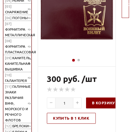
[04]
РЕМНИ
пои
[05]
СНАРЯЖЕНИЕ
[06]
ПОГОНЫ
[07]
ФУРНИТУРА
МЕТАЛЛИЧЕСКАЯ
[08]
ФУРНИТУРА
ПЛАСТМАССОВАЯ
[09]
КАНИТЕЛЬ,
КАНИТЕЛЬНАЯ
ВЫШИВКА
[10]
300 руб. /шт
ГАЛАНТЕРЕЯ
[11]
ГАЛУННЫЕ
ЗНАКИ
РАЗЛИЧИЯ
В КОРЗИНУ
ВМФ,
МОРСКОГО И
РЕЧНОГО
КУПИТЬ В 1 КЛИК
ФЛОТОВ
[12]
БРЕЛОКИ
[13]
БЛЯХИ И