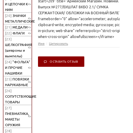
start=209" title="Армейский Магазин. Новинки.
И ЦЕПОЧКИ К
Выпуск №277/БУШЛАТ ВКБО 2.1/ СУМКА
НИМ
СЕРЖАНТСКАЯ/ ОБЛОЖКИ НА ВОЕННЫЙ БИЛЕТ"
[20]
ЗНАЧКИ
frameborder="0" allow="accelerometer; autoplay;
МЕТАЛЛИЧЕСКИЕ
clipboard-write; encrypted-media; gyroscope; picture-
[21]
МЕДАЛИ
in-picture; web-share" referrerpolicy="strict-origin-
[22]
ФЛАГИ
when-cross-origin" allowfullscreen></iframe>
[23]
Имя
Цитировать
ШЕЛКОГРАФИЯ
(шевроны и
вымпелы)
ОСТАВИТЬ ОТЗЫВ
[24]
"ФОЛЬГА"
И ПРОЧИЕ
НАШИВКИ
[25]
ПОВЯЗКИ
НАРУКАВНЫЕ
[26]
СОПУТСТВУЮЩИЕ
ТОВАРЫ
[27]
ПНЕВМАТИКА,
МАКЕТЫ
ОРУЖИЯ
[28]