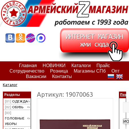
Главная
НОВИНКИ
Каталоги
Прайс
Сотрудничество
Розница
Магазины СПб
Опт
Вакансии
Контакты
Каталог
Артикул: 19070063
Разделы
Поис
[01]
ОДЕЖДА
[02]
ОБУВЬ
[03]
ГОЛОВНЫЕ
ИС
УБОРЫ
Ра