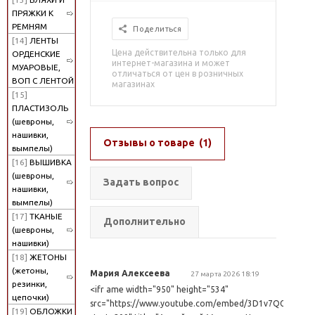
ПРЯЖКИ К
РЕМНЯМ
Поделиться
[14]
ЛЕНТЫ
Цена действительна только для
ОРДЕНСКИЕ
интернет-магазина и может
МУАРОВЫЕ,
отличаться от цен в розничных
ВОП С ЛЕНТОЙ
магазинах
[15]
ПЛАСТИЗОЛЬ
(шевроны,
нашивки,
Отзывы о товаре
(1)
вымпелы)
[16]
ВЫШИВКА
(шевроны,
Задать вопрос
нашивки,
вымпелы)
[17]
ТКАНЫЕ
Дополнительно
(шевроны,
нашивки)
[18]
ЖЕТОНЫ
(жетоны,
Мария Алексеева
27 марта 2026 18:19
резинки,
<ifr ame width="950" height="534"
цепочки)
src="https://www.youtube.com/embed/3D1v7QGLn7k?
[19]
ОБЛОЖКИ