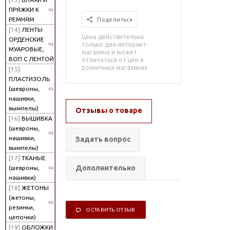
ПРЯЖКИ К
РЕМНЯМ
Поделиться
[14]
ЛЕНТЫ
Цена действительна
ОРДЕНСКИЕ
только для интернет-
МУАРОВЫЕ,
магазина и может
ВОП С ЛЕНТОЙ
отличаться от цен в
розничных магазинах
[15]
ПЛАСТИЗОЛЬ
(шевроны,
нашивки,
вымпелы)
Отзывы о товаре
[16]
ВЫШИВКА
(шевроны,
нашивки,
Задать вопрос
вымпелы)
[17]
ТКАНЫЕ
Дополнительно
(шевроны,
нашивки)
[18]
ЖЕТОНЫ
(жетоны,
резинки,
ОСТАВИТЬ ОТЗЫВ
цепочки)
[19]
ОБЛОЖКИ