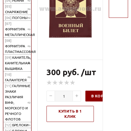
[04]
РЕМНИ
поиск
[05]
СНАРЯЖЕНИЕ
[06]
ПОГОНЫ
[07]
ФУРНИТУРА
МЕТАЛЛИЧЕСКАЯ
[08]
ФУРНИТУРА
ПЛАСТМАССОВАЯ
[09]
КАНИТЕЛЬ,
КАНИТЕЛЬНАЯ
ВЫШИВКА
300 руб. /шт
[10]
ГАЛАНТЕРЕЯ
[11]
ГАЛУННЫЕ
ЗНАКИ
В КОРЗИНУ
РАЗЛИЧИЯ
ВМФ,
МОРСКОГО И
КУПИТЬ В 1
РЕЧНОГО
КЛИК
ФЛОТОВ
[12]
БРЕЛОКИ
[13]
БЛЯХИ И