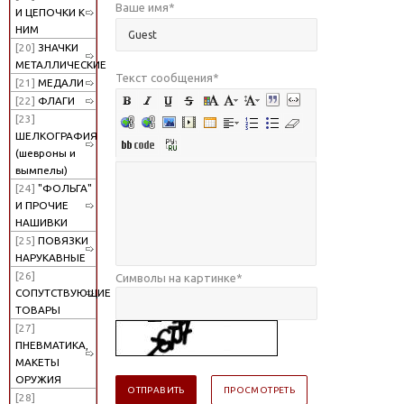
Ваше имя
*
И ЦЕПОЧКИ К
НИМ
[20]
ЗНАЧКИ
МЕТАЛЛИЧЕСКИЕ
Текст сообщения
*
[21]
МЕДАЛИ
[22]
ФЛАГИ
[23]
ШЕЛКОГРАФИЯ
(шевроны и
вымпелы)
[24]
"ФОЛЬГА"
И ПРОЧИЕ
НАШИВКИ
[25]
ПОВЯЗКИ
НАРУКАВНЫЕ
[26]
Символы на картинке
*
СОПУТСТВУЮЩИЕ
ТОВАРЫ
[27]
ПНЕВМАТИКА,
МАКЕТЫ
ОРУЖИЯ
[28]