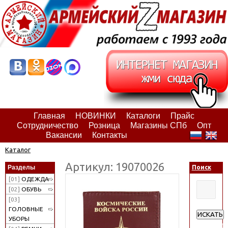
Главная
НОВИНКИ
Каталоги
Прайс
Сотрудничество
Розница
Магазины СПб
Опт
Вакансии
Контакты
Каталог
Артикул: 19070026
Разделы
Поиск
[01]
ОДЕЖДА
[02]
ОБУВЬ
[03]
ГОЛОВНЫЕ
ИСКАТЬ
УБОРЫ
Расширен