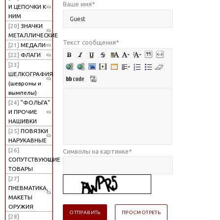
Ваше имя
*
И ЦЕПОЧКИ К
НИМ
[20]
ЗНАЧКИ
МЕТАЛЛИЧЕСКИЕ
Текст сообщения
*
[21]
МЕДАЛИ
[22]
ФЛАГИ
[23]
ШЕЛКОГРАФИЯ
(шевроны и
вымпелы)
[24]
"ФОЛЬГА"
И ПРОЧИЕ
НАШИВКИ
[25]
ПОВЯЗКИ
НАРУКАВНЫЕ
[26]
Символы на картинке
*
СОПУТСТВУЮЩИЕ
ТОВАРЫ
[27]
ПНЕВМАТИКА,
МАКЕТЫ
ОРУЖИЯ
[28]