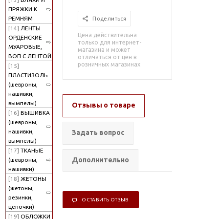
ПРЯЖКИ К
РЕМНЯМ
Поделиться
[14]
ЛЕНТЫ
Цена действительна
ОРДЕНСКИЕ
только для интернет-
МУАРОВЫЕ,
магазина и может
ВОП С ЛЕНТОЙ
отличаться от цен в
розничных магазинах
[15]
ПЛАСТИЗОЛЬ
(шевроны,
нашивки,
вымпелы)
Отзывы о товаре
[16]
ВЫШИВКА
(шевроны,
нашивки,
Задать вопрос
вымпелы)
[17]
ТКАНЫЕ
Дополнительно
(шевроны,
нашивки)
[18]
ЖЕТОНЫ
(жетоны,
резинки,
ОСТАВИТЬ ОТЗЫВ
цепочки)
[19]
ОБЛОЖКИ