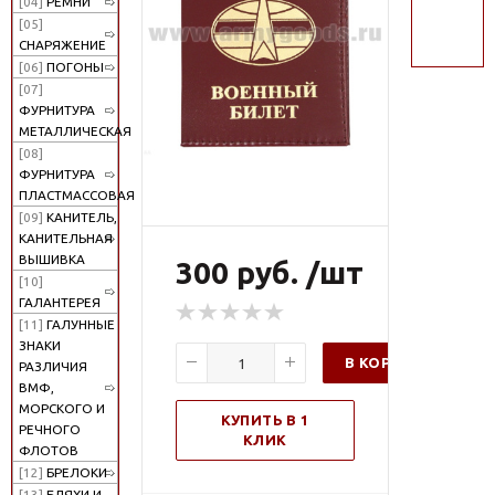
[04]
РЕМНИ
поиск
[05]
СНАРЯЖЕНИЕ
[06]
ПОГОНЫ
[07]
ФУРНИТУРА
МЕТАЛЛИЧЕСКАЯ
[08]
ФУРНИТУРА
ПЛАСТМАССОВАЯ
[09]
КАНИТЕЛЬ,
КАНИТЕЛЬНАЯ
ВЫШИВКА
300 руб. /шт
[10]
ГАЛАНТЕРЕЯ
[11]
ГАЛУННЫЕ
ЗНАКИ
В КОРЗИНУ
РАЗЛИЧИЯ
ВМФ,
МОРСКОГО И
КУПИТЬ В 1
РЕЧНОГО
КЛИК
ФЛОТОВ
[12]
БРЕЛОКИ
[13]
БЛЯХИ И