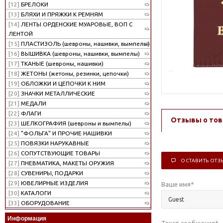
[12]
БРЕЛОКИ
[13]
БЛЯХИ И ПРЯЖКИ К РЕМНЯМ
[14]
ЛЕНТЫ ОРДЕНСКИЕ МУАРОВЫЕ, ВОП С
ЛЕНТОЙ
[15]
ПЛАСТИЗОЛЬ (шевроны, нашивки, вымпелы)
[16]
ВЫШИВКА (шевроны, нашивки, вымпелы)
[17]
ТКАНЫЕ (шевроны, нашивки)
[18]
ЖЕТОНЫ (жетоны, резинки, цепочки)
[19]
ОБЛОЖКИ И ЦЕПОЧКИ К НИМ
[20]
ЗНАЧКИ МЕТАЛЛИЧЕСКИЕ
[21]
МЕДАЛИ
[22]
ФЛАГИ
Отзывы о тов
[23]
ШЕЛКОГРАФИЯ (шевроны и вымпелы)
[24]
"ФОЛЬГА" И ПРОЧИЕ НАШИВКИ
[25]
ПОВЯЗКИ НАРУКАВНЫЕ
[26]
СОПУТСТВУЮЩИЕ ТОВАРЫ
ОСТАВИТЬ ОТЗ
[27]
ПНЕВМАТИКА, МАКЕТЫ ОРУЖИЯ
[28]
СУВЕНИРЫ, ПОДАРКИ
[29]
ЮВЕЛИРНЫЕ ИЗДЕЛИЯ
Ваше имя
*
[30]
КАТАЛОГИ
[33]
ОБОРУДОВАНИЕ
Информация
Текст сообщения
*