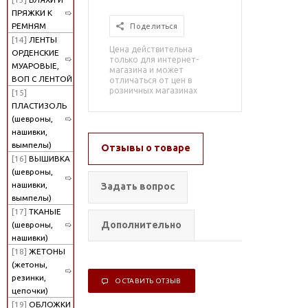
ПРЯЖКИ К
РЕМНЯМ
Поделиться
[14]
ЛЕНТЫ
Цена действительна
ОРДЕНСКИЕ
только для интернет-
МУАРОВЫЕ,
магазина и может
ВОП С ЛЕНТОЙ
отличаться от цен в
розничных магазинах
[15]
ПЛАСТИЗОЛЬ
(шевроны,
нашивки,
вымпелы)
Отзывы о товаре
[16]
ВЫШИВКА
(шевроны,
нашивки,
Задать вопрос
вымпелы)
[17]
ТКАНЫЕ
Дополнительно
(шевроны,
нашивки)
[18]
ЖЕТОНЫ
(жетоны,
резинки,
ОСТАВИТЬ ОТЗЫВ
цепочки)
[19]
ОБЛОЖКИ