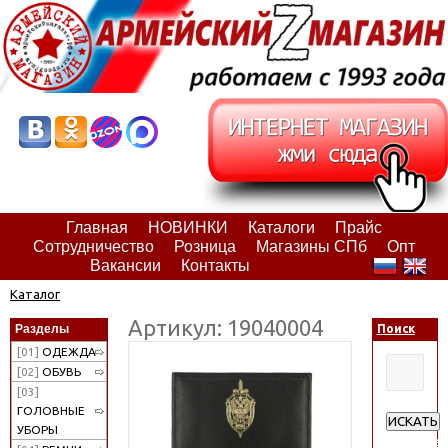
Главная
НОВИНКИ
Каталоги
Прайс
Сотрудничество
Розница
Магазины СПб
Опт
Вакансии
Контакты
Каталог
Артикул: 19040004
Разделы
Поиск
[01]
ОДЕЖДА
[02]
ОБУВЬ
[03]
ГОЛОВНЫЕ
ИСКАТЬ
УБОРЫ
Расширен