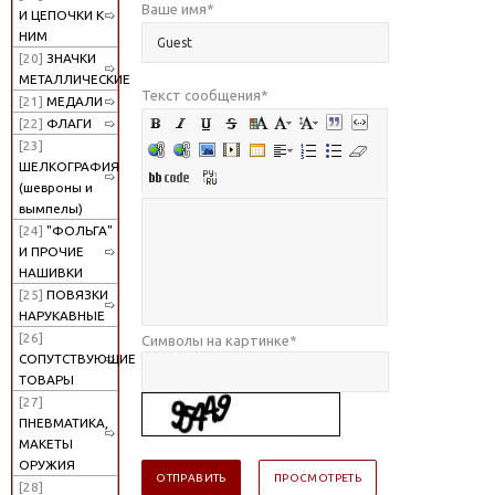
Ваше имя
*
И ЦЕПОЧКИ К
НИМ
[20]
ЗНАЧКИ
МЕТАЛЛИЧЕСКИЕ
Текст сообщения
*
[21]
МЕДАЛИ
[22]
ФЛАГИ
[23]
ШЕЛКОГРАФИЯ
(шевроны и
вымпелы)
[24]
"ФОЛЬГА"
И ПРОЧИЕ
НАШИВКИ
[25]
ПОВЯЗКИ
НАРУКАВНЫЕ
[26]
Символы на картинке
*
СОПУТСТВУЮЩИЕ
ТОВАРЫ
[27]
ПНЕВМАТИКА,
МАКЕТЫ
ОРУЖИЯ
[28]