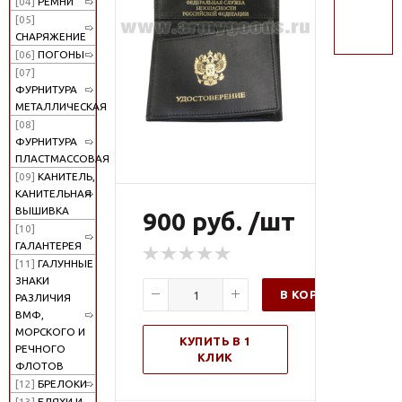
[04]
РЕМНИ
поиск
[05]
СНАРЯЖЕНИЕ
[06]
ПОГОНЫ
[07]
ФУРНИТУРА
МЕТАЛЛИЧЕСКАЯ
[08]
ФУРНИТУРА
ПЛАСТМАССОВАЯ
[09]
КАНИТЕЛЬ,
КАНИТЕЛЬНАЯ
ВЫШИВКА
900 руб. /шт
[10]
ГАЛАНТЕРЕЯ
[11]
ГАЛУННЫЕ
ЗНАКИ
В КОРЗИНУ
РАЗЛИЧИЯ
ВМФ,
МОРСКОГО И
КУПИТЬ В 1
РЕЧНОГО
КЛИК
ФЛОТОВ
[12]
БРЕЛОКИ
[13]
БЛЯХИ И