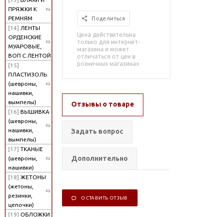
ПРЯЖКИ К
РЕМНЯМ
Поделиться
[14]
ЛЕНТЫ
Цена действительна
ОРДЕНСКИЕ
только для интернет-
МУАРОВЫЕ,
магазина и может
ВОП С ЛЕНТОЙ
отличаться от цен в
розничных магазинах
[15]
ПЛАСТИЗОЛЬ
(шевроны,
нашивки,
вымпелы)
Отзывы о товаре
[16]
ВЫШИВКА
(шевроны,
нашивки,
Задать вопрос
вымпелы)
[17]
ТКАНЫЕ
Дополнительно
(шевроны,
нашивки)
[18]
ЖЕТОНЫ
(жетоны,
резинки,
ОСТАВИТЬ ОТЗЫВ
цепочки)
[19]
ОБЛОЖКИ