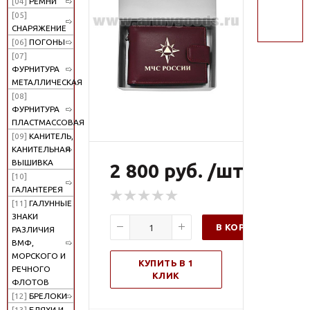
[04]
РЕМНИ
поиск
[05]
СНАРЯЖЕНИЕ
[06]
ПОГОНЫ
[07]
ФУРНИТУРА
МЕТАЛЛИЧЕСКАЯ
[08]
ФУРНИТУРА
ПЛАСТМАССОВАЯ
[09]
КАНИТЕЛЬ,
КАНИТЕЛЬНАЯ
ВЫШИВКА
2 800 руб. /шт
[10]
ГАЛАНТЕРЕЯ
[11]
ГАЛУННЫЕ
ЗНАКИ
В КОРЗИНУ
РАЗЛИЧИЯ
ВМФ,
МОРСКОГО И
КУПИТЬ В 1
РЕЧНОГО
КЛИК
ФЛОТОВ
[12]
БРЕЛОКИ
[13]
БЛЯХИ И