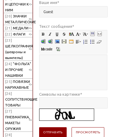
Ваше имя
*
И ЦЕПОЧКИ К
НИМ
[20]
ЗНАЧКИ
МЕТАЛЛИЧЕСКИЕ
Текст сообщения
*
[21]
МЕДАЛИ
[22]
ФЛАГИ
[23]
ШЕЛКОГРАФИЯ
(шевроны и
вымпелы)
[24]
"ФОЛЬГА"
И ПРОЧИЕ
НАШИВКИ
[25]
ПОВЯЗКИ
НАРУКАВНЫЕ
[26]
Символы на картинке
*
СОПУТСТВУЮЩИЕ
ТОВАРЫ
[27]
ПНЕВМАТИКА,
МАКЕТЫ
ОРУЖИЯ
[28]