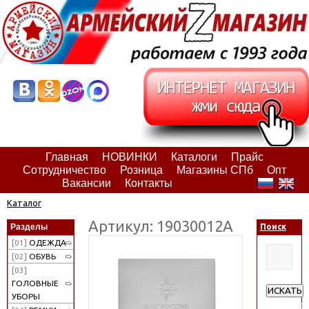
Главная
НОВИНКИ
Каталоги
Прайс
Сотрудничество
Розница
Магазины СПб
Опт
Вакансии
Контакты
Каталог
Артикул: 19030012А
Разделы
Поиск
[01]
ОДЕЖДА
[02]
ОБУВЬ
[03]
ГОЛОВНЫЕ
ИСКАТЬ
УБОРЫ
Расширен