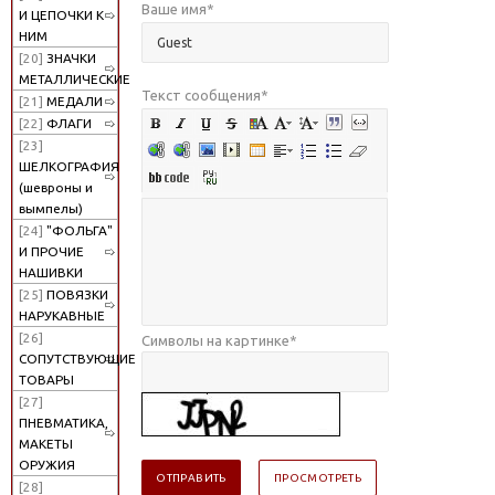
Ваше имя
*
И ЦЕПОЧКИ К
НИМ
[20]
ЗНАЧКИ
МЕТАЛЛИЧЕСКИЕ
Текст сообщения
*
[21]
МЕДАЛИ
[22]
ФЛАГИ
[23]
ШЕЛКОГРАФИЯ
(шевроны и
вымпелы)
[24]
"ФОЛЬГА"
И ПРОЧИЕ
НАШИВКИ
[25]
ПОВЯЗКИ
НАРУКАВНЫЕ
[26]
Символы на картинке
*
СОПУТСТВУЮЩИЕ
ТОВАРЫ
[27]
ПНЕВМАТИКА,
МАКЕТЫ
ОРУЖИЯ
[28]