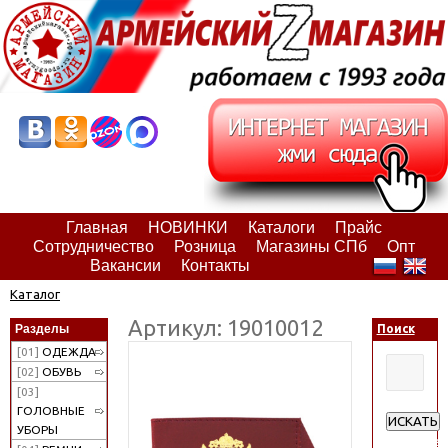
Главная
НОВИНКИ
Каталоги
Прайс
Сотрудничество
Розница
Магазины СПб
Опт
Вакансии
Контакты
Каталог
Артикул: 19010012
Разделы
Поиск
[01]
ОДЕЖДА
[02]
ОБУВЬ
[03]
ГОЛОВНЫЕ
ИСКАТЬ
УБОРЫ
Расширен