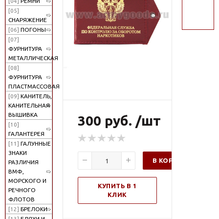
[04]
РЕМНИ
поиск
[05]
СНАРЯЖЕНИЕ
[06]
ПОГОНЫ
[07]
ФУРНИТУРА
МЕТАЛЛИЧЕСКАЯ
[08]
ФУРНИТУРА
ПЛАСТМАССОВАЯ
[09]
КАНИТЕЛЬ,
КАНИТЕЛЬНАЯ
ВЫШИВКА
300 руб. /шт
[10]
ГАЛАНТЕРЕЯ
[11]
ГАЛУННЫЕ
ЗНАКИ
В КОРЗИНУ
РАЗЛИЧИЯ
ВМФ,
МОРСКОГО И
КУПИТЬ В 1
РЕЧНОГО
КЛИК
ФЛОТОВ
[12]
БРЕЛОКИ
[13]
БЛЯХИ И