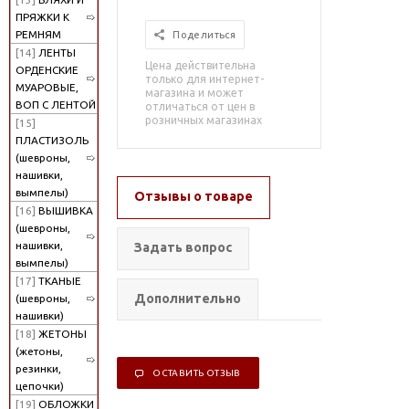
ПРЯЖКИ К
РЕМНЯМ
Поделиться
[14]
ЛЕНТЫ
Цена действительна
ОРДЕНСКИЕ
только для интернет-
МУАРОВЫЕ,
магазина и может
ВОП С ЛЕНТОЙ
отличаться от цен в
розничных магазинах
[15]
ПЛАСТИЗОЛЬ
(шевроны,
нашивки,
вымпелы)
Отзывы о товаре
[16]
ВЫШИВКА
(шевроны,
нашивки,
Задать вопрос
вымпелы)
[17]
ТКАНЫЕ
Дополнительно
(шевроны,
нашивки)
[18]
ЖЕТОНЫ
(жетоны,
резинки,
ОСТАВИТЬ ОТЗЫВ
цепочки)
[19]
ОБЛОЖКИ