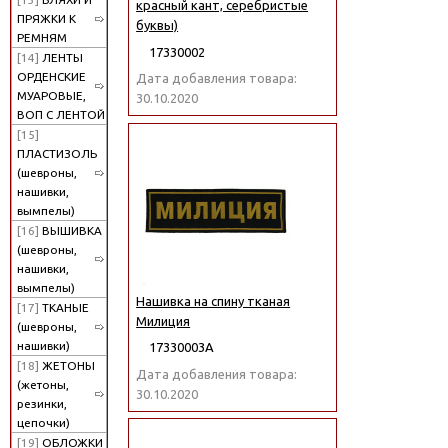
красный кант, серебристые
ПРЯЖКИ К
буквы)
РЕМНЯМ
17330002
[14]
ЛЕНТЫ
ОРДЕНСКИЕ
Дата добавления товара:
МУАРОВЫЕ,
30.10.2020
ВОП С ЛЕНТОЙ
[15]
ПЛАСТИЗОЛЬ
(шевроны,
нашивки,
вымпелы)
[16]
ВЫШИВКА
(шевроны,
нашивки,
вымпелы)
Нашивка на спину тканая
[17]
ТКАНЫЕ
Милиция
(шевроны,
нашивки)
17330003А
[18]
ЖЕТОНЫ
Дата добавления товара:
(жетоны,
30.10.2020
резинки,
цепочки)
[19]
ОБЛОЖКИ