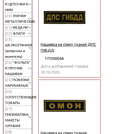
И ЦЕПОЧКИ К
НИМ
[20]
ЗНАЧКИ
МЕТАЛЛИЧЕСКИЕ
[21]
МЕДАЛИ
[22]
ФЛАГИ
[23]
Нашивка на спину тканая ДПС
ШЕЛКОГРАФИЯ
ГИБДД
(шевроны и
вымпелы)
17330004А
[24]
"ФОЛЬГА"
Дата добавления товара:
И ПРОЧИЕ
30.10.2020
НАШИВКИ
[25]
ПОВЯЗКИ
НАРУКАВНЫЕ
[26]
СОПУТСТВУЮЩИЕ
ТОВАРЫ
[27]
ПНЕВМАТИКА,
МАКЕТЫ
ОРУЖИЯ
[28]
Нашивка на спину тканая