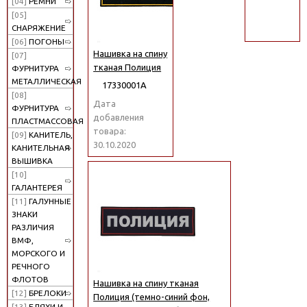
[04]
РЕМНИ
поиск
[05]
СНАРЯЖЕНИЕ
[06]
ПОГОНЫ
Нашивка на спину
[07]
тканая Полиция
ФУРНИТУРА
МЕТАЛЛИЧЕСКАЯ
17330001А
[08]
Дата
ФУРНИТУРА
добавления
ПЛАСТМАССОВАЯ
товара:
[09]
КАНИТЕЛЬ,
30.10.2020
КАНИТЕЛЬНАЯ
ВЫШИВКА
[10]
ГАЛАНТЕРЕЯ
[11]
ГАЛУННЫЕ
ЗНАКИ
РАЗЛИЧИЯ
ВМФ,
МОРСКОГО И
РЕЧНОГО
ФЛОТОВ
Нашивка на спину тканая
[12]
БРЕЛОКИ
Полиция (темно-синий фон,
[13]
БЛЯХИ И