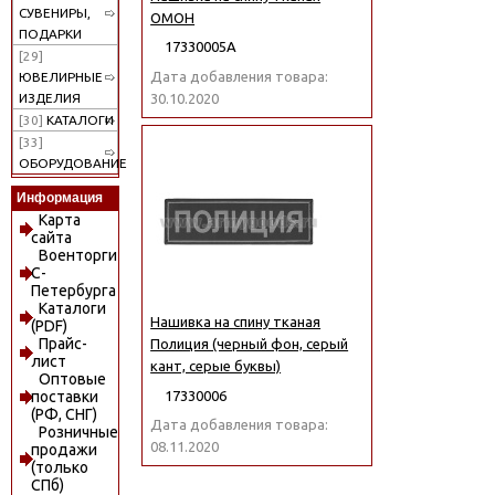
СУВЕНИРЫ,
ОМОН
ПОДАРКИ
17330005А
[29]
Дата добавления товара:
ЮВЕЛИРНЫЕ
30.10.2020
ИЗДЕЛИЯ
[30]
КАТАЛОГИ
[33]
ОБОРУДОВАНИЕ
Информация
Карта
сайта
Военторги
С-
Петербурга
Каталоги
Нашивка на спину тканая
(PDF)
Прайс-
Полиция (черный фон, серый
лист
кант, серые буквы)
Оптовые
17330006
поставки
(РФ, СНГ)
Дата добавления товара:
Розничные
08.11.2020
продажи
(только
СПб)