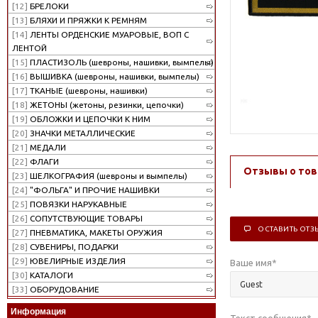
[12]
БРЕЛОКИ
[13]
БЛЯХИ И ПРЯЖКИ К РЕМНЯМ
[14]
ЛЕНТЫ ОРДЕНСКИЕ МУАРОВЫЕ, ВОП С
ЛЕНТОЙ
[15]
ПЛАСТИЗОЛЬ (шевроны, нашивки, вымпелы)
[16]
ВЫШИВКА (шевроны, нашивки, вымпелы)
[17]
ТКАНЫЕ (шевроны, нашивки)
[18]
ЖЕТОНЫ (жетоны, резинки, цепочки)
[19]
ОБЛОЖКИ И ЦЕПОЧКИ К НИМ
[20]
ЗНАЧКИ МЕТАЛЛИЧЕСКИЕ
[21]
МЕДАЛИ
[22]
ФЛАГИ
Отзывы о тов
[23]
ШЕЛКОГРАФИЯ (шевроны и вымпелы)
[24]
"ФОЛЬГА" И ПРОЧИЕ НАШИВКИ
[25]
ПОВЯЗКИ НАРУКАВНЫЕ
[26]
СОПУТСТВУЮЩИЕ ТОВАРЫ
ОСТАВИТЬ ОТЗ
[27]
ПНЕВМАТИКА, МАКЕТЫ ОРУЖИЯ
[28]
СУВЕНИРЫ, ПОДАРКИ
[29]
ЮВЕЛИРНЫЕ ИЗДЕЛИЯ
Ваше имя
*
[30]
КАТАЛОГИ
[33]
ОБОРУДОВАНИЕ
Информация
Текст сообщения
*