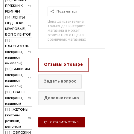
ПРЯЖКИ К
РЕМНЯМ
Поделиться
[14]
ЛЕНТЫ
Цена действительна
ОРДЕНСКИЕ
только для интернет-
МУАРОВЫЕ,
магазина и может
ВОП С ЛЕНТОЙ
отличаться от цен в
розничных магазинах
[15]
ПЛАСТИЗОЛЬ
(шевроны,
нашивки,
вымпелы)
Отзывы о товаре
[16]
ВЫШИВКА
(шевроны,
нашивки,
Задать вопрос
вымпелы)
[17]
ТКАНЫЕ
Дополнительно
(шевроны,
нашивки)
[18]
ЖЕТОНЫ
(жетоны,
резинки,
ОСТАВИТЬ ОТЗЫВ
цепочки)
[19]
ОБЛОЖКИ