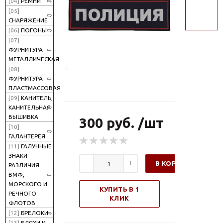
[04]
РЕМНИ
поиск
[05]
СНАРЯЖЕНИЕ
[06]
ПОГОНЫ
[07]
ФУРНИТУРА
МЕТАЛЛИЧЕСКАЯ
[08]
ФУРНИТУРА
ПЛАСТМАССОВАЯ
[09]
КАНИТЕЛЬ,
КАНИТЕЛЬНАЯ
ВЫШИВКА
300 руб. /шт
[10]
ГАЛАНТЕРЕЯ
[11]
ГАЛУННЫЕ
ЗНАКИ
В КОРЗИНУ
РАЗЛИЧИЯ
ВМФ,
МОРСКОГО И
КУПИТЬ В 1
РЕЧНОГО
КЛИК
ФЛОТОВ
[12]
БРЕЛОКИ
[13]
БЛЯХИ И