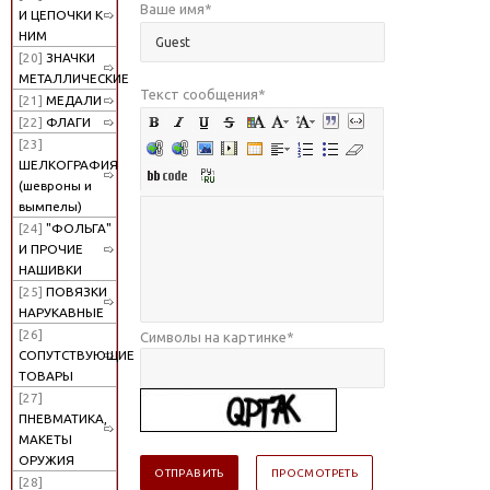
Ваше имя
*
И ЦЕПОЧКИ К
НИМ
[20]
ЗНАЧКИ
МЕТАЛЛИЧЕСКИЕ
Текст сообщения
*
[21]
МЕДАЛИ
[22]
ФЛАГИ
[23]
ШЕЛКОГРАФИЯ
(шевроны и
вымпелы)
[24]
"ФОЛЬГА"
И ПРОЧИЕ
НАШИВКИ
[25]
ПОВЯЗКИ
НАРУКАВНЫЕ
[26]
Символы на картинке
*
СОПУТСТВУЮЩИЕ
ТОВАРЫ
[27]
ПНЕВМАТИКА,
МАКЕТЫ
ОРУЖИЯ
[28]