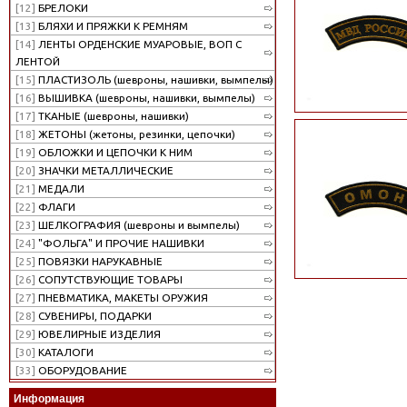
[12]
БРЕЛОКИ
[13]
БЛЯХИ И ПРЯЖКИ К РЕМНЯМ
[14]
ЛЕНТЫ ОРДЕНСКИЕ МУАРОВЫЕ, ВОП С
ЛЕНТОЙ
[15]
ПЛАСТИЗОЛЬ (шевроны, нашивки, вымпелы)
[16]
ВЫШИВКА (шевроны, нашивки, вымпелы)
[17]
ТКАНЫЕ (шевроны, нашивки)
[18]
ЖЕТОНЫ (жетоны, резинки, цепочки)
[19]
ОБЛОЖКИ И ЦЕПОЧКИ К НИМ
[20]
ЗНАЧКИ МЕТАЛЛИЧЕСКИЕ
[21]
МЕДАЛИ
[22]
ФЛАГИ
[23]
ШЕЛКОГРАФИЯ (шевроны и вымпелы)
[24]
"ФОЛЬГА" И ПРОЧИЕ НАШИВКИ
[25]
ПОВЯЗКИ НАРУКАВНЫЕ
[26]
СОПУТСТВУЮЩИЕ ТОВАРЫ
[27]
ПНЕВМАТИКА, МАКЕТЫ ОРУЖИЯ
[28]
СУВЕНИРЫ, ПОДАРКИ
[29]
ЮВЕЛИРНЫЕ ИЗДЕЛИЯ
[30]
КАТАЛОГИ
[33]
ОБОРУДОВАНИЕ
Информация