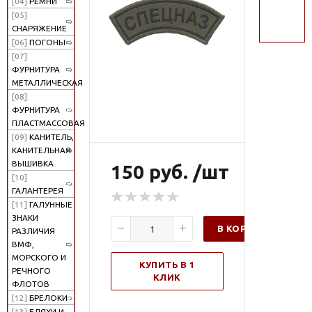
[04]
РЕМНИ
поиск
[05]
СНАРЯЖЕНИЕ
[06]
ПОГОНЫ
[07]
ФУРНИТУРА
МЕТАЛЛИЧЕСКАЯ
[08]
ФУРНИТУРА
ПЛАСТМАССОВАЯ
[09]
КАНИТЕЛЬ,
КАНИТЕЛЬНАЯ
ВЫШИВКА
150 руб. /шт
[10]
ГАЛАНТЕРЕЯ
[11]
ГАЛУННЫЕ
ЗНАКИ
В КОРЗИНУ
РАЗЛИЧИЯ
ВМФ,
МОРСКОГО И
КУПИТЬ В 1
РЕЧНОГО
КЛИК
ФЛОТОВ
[12]
БРЕЛОКИ
[13]
БЛЯХИ И