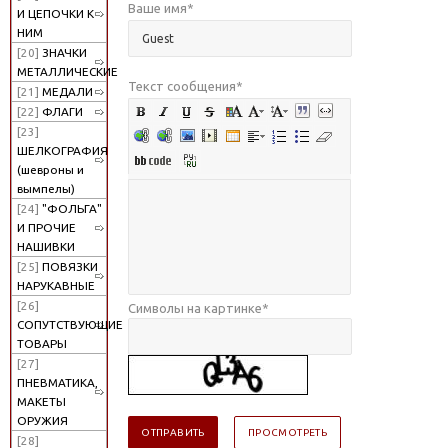
Ваше имя
*
И ЦЕПОЧКИ К
НИМ
[20]
ЗНАЧКИ
МЕТАЛЛИЧЕСКИЕ
Текст сообщения
*
[21]
МЕДАЛИ
[22]
ФЛАГИ
[23]
ШЕЛКОГРАФИЯ
(шевроны и
вымпелы)
[24]
"ФОЛЬГА"
И ПРОЧИЕ
НАШИВКИ
[25]
ПОВЯЗКИ
НАРУКАВНЫЕ
[26]
Символы на картинке
*
СОПУТСТВУЮЩИЕ
ТОВАРЫ
[27]
ПНЕВМАТИКА,
МАКЕТЫ
ОРУЖИЯ
[28]