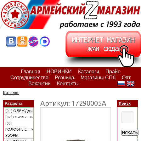
Главная
НОВИНКИ
Каталоги
Прайс
Сотрудничество
Розница
Магазины СПб
Опт
Вакансии
Контакты
Каталог
Артикул: 17290005А
Разделы
Поиск
[01]
ОДЕЖДА
[02]
ОБУВЬ
[03]
ГОЛОВНЫЕ
ИСКАТЬ
УБОРЫ
Расширен