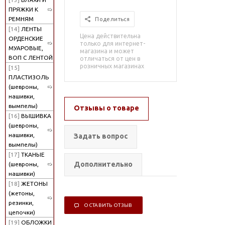
ПРЯЖКИ К
РЕМНЯМ
Поделиться
[14]
ЛЕНТЫ
Цена действительна
ОРДЕНСКИЕ
только для интернет-
МУАРОВЫЕ,
магазина и может
ВОП С ЛЕНТОЙ
отличаться от цен в
розничных магазинах
[15]
ПЛАСТИЗОЛЬ
(шевроны,
нашивки,
вымпелы)
Отзывы о товаре
[16]
ВЫШИВКА
(шевроны,
нашивки,
Задать вопрос
вымпелы)
[17]
ТКАНЫЕ
Дополнительно
(шевроны,
нашивки)
[18]
ЖЕТОНЫ
(жетоны,
резинки,
ОСТАВИТЬ ОТЗЫВ
цепочки)
[19]
ОБЛОЖКИ