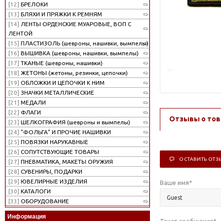
[12]
БРЕЛОКИ
[13]
БЛЯХИ И ПРЯЖКИ К РЕМНЯМ
[14]
ЛЕНТЫ ОРДЕНСКИЕ МУАРОВЫЕ, ВОП С
ЛЕНТОЙ
[15]
ПЛАСТИЗОЛЬ (шевроны, нашивки, вымпелы)
[16]
ВЫШИВКА (шевроны, нашивки, вымпелы)
[17]
ТКАНЫЕ (шевроны, нашивки)
[18]
ЖЕТОНЫ (жетоны, резинки, цепочки)
[19]
ОБЛОЖКИ И ЦЕПОЧКИ К НИМ
[20]
ЗНАЧКИ МЕТАЛЛИЧЕСКИЕ
[21]
МЕДАЛИ
[22]
ФЛАГИ
Отзывы о тов
[23]
ШЕЛКОГРАФИЯ (шевроны и вымпелы)
[24]
"ФОЛЬГА" И ПРОЧИЕ НАШИВКИ
[25]
ПОВЯЗКИ НАРУКАВНЫЕ
[26]
СОПУТСТВУЮЩИЕ ТОВАРЫ
ОСТАВИТЬ ОТЗ
[27]
ПНЕВМАТИКА, МАКЕТЫ ОРУЖИЯ
[28]
СУВЕНИРЫ, ПОДАРКИ
[29]
ЮВЕЛИРНЫЕ ИЗДЕЛИЯ
Ваше имя
*
[30]
КАТАЛОГИ
[33]
ОБОРУДОВАНИЕ
Информация
Текст сообщения
*