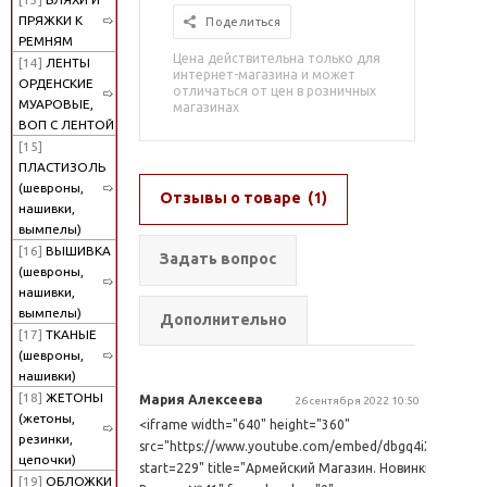
ПРЯЖКИ К
Поделиться
РЕМНЯМ
Цена действительна только для
[14]
ЛЕНТЫ
интернет-магазина и может
ОРДЕНСКИЕ
отличаться от цен в розничных
МУАРОВЫЕ,
магазинах
ВОП С ЛЕНТОЙ
[15]
ПЛАСТИЗОЛЬ
(шевроны,
Отзывы о товаре
(1)
нашивки,
вымпелы)
[16]
ВЫШИВКА
Задать вопрос
(шевроны,
нашивки,
вымпелы)
Дополнительно
[17]
ТКАНЫЕ
(шевроны,
нашивки)
[18]
ЖЕТОНЫ
Мария Алексеева
26 сентября 2022 10:50
(жетоны,
<iframe width="640" height="360"
резинки,
src="https://www.youtube.com/embed/dbgq4iXAj7g?
цепочки)
start=229" title="Армейский Магазин. Новинки.
[19]
ОБЛОЖКИ