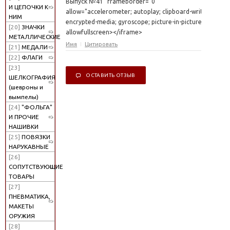
Выпуск №41" frameborder="0"
И ЦЕПОЧКИ К
allow="accelerometer; autoplay; clipboard-write;
НИМ
encrypted-media; gyroscope; picture-in-picture"
[20]
ЗНАЧКИ
allowfullscreen></iframe>
МЕТАЛЛИЧЕСКИЕ
Имя
Цитировать
[21]
МЕДАЛИ
[22]
ФЛАГИ
[23]
ОСТАВИТЬ ОТЗЫВ
ШЕЛКОГРАФИЯ
(шевроны и
вымпелы)
[24]
"ФОЛЬГА"
И ПРОЧИЕ
НАШИВКИ
[25]
ПОВЯЗКИ
НАРУКАВНЫЕ
[26]
СОПУТСТВУЮЩИЕ
ТОВАРЫ
[27]
ПНЕВМАТИКА,
МАКЕТЫ
ОРУЖИЯ
[28]