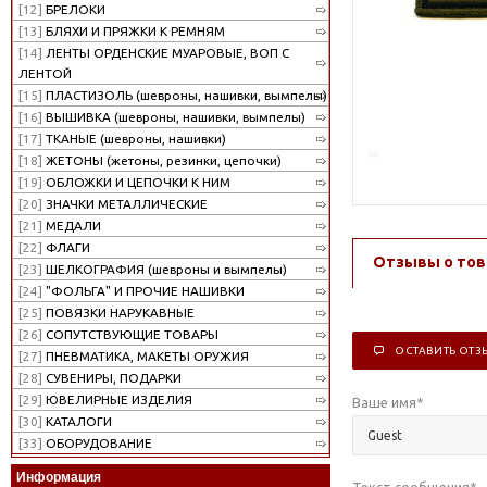
[12]
БРЕЛОКИ
[13]
БЛЯХИ И ПРЯЖКИ К РЕМНЯМ
[14]
ЛЕНТЫ ОРДЕНСКИЕ МУАРОВЫЕ, ВОП С
ЛЕНТОЙ
[15]
ПЛАСТИЗОЛЬ (шевроны, нашивки, вымпелы)
[16]
ВЫШИВКА (шевроны, нашивки, вымпелы)
[17]
ТКАНЫЕ (шевроны, нашивки)
[18]
ЖЕТОНЫ (жетоны, резинки, цепочки)
[19]
ОБЛОЖКИ И ЦЕПОЧКИ К НИМ
[20]
ЗНАЧКИ МЕТАЛЛИЧЕСКИЕ
[21]
МЕДАЛИ
[22]
ФЛАГИ
Отзывы о тов
[23]
ШЕЛКОГРАФИЯ (шевроны и вымпелы)
[24]
"ФОЛЬГА" И ПРОЧИЕ НАШИВКИ
[25]
ПОВЯЗКИ НАРУКАВНЫЕ
[26]
СОПУТСТВУЮЩИЕ ТОВАРЫ
ОСТАВИТЬ ОТЗ
[27]
ПНЕВМАТИКА, МАКЕТЫ ОРУЖИЯ
[28]
СУВЕНИРЫ, ПОДАРКИ
[29]
ЮВЕЛИРНЫЕ ИЗДЕЛИЯ
Ваше имя
*
[30]
КАТАЛОГИ
[33]
ОБОРУДОВАНИЕ
Информация
Текст сообщения
*