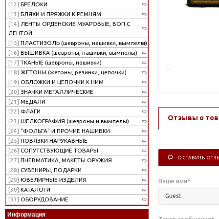
[12]
БРЕЛОКИ
[13]
БЛЯХИ И ПРЯЖКИ К РЕМНЯМ
[14]
ЛЕНТЫ ОРДЕНСКИЕ МУАРОВЫЕ, ВОП С
ЛЕНТОЙ
[15]
ПЛАСТИЗОЛЬ (шевроны, нашивки, вымпелы)
[16]
ВЫШИВКА (шевроны, нашивки, вымпелы)
[17]
ТКАНЫЕ (шевроны, нашивки)
[18]
ЖЕТОНЫ (жетоны, резинки, цепочки)
[19]
ОБЛОЖКИ И ЦЕПОЧКИ К НИМ
[20]
ЗНАЧКИ МЕТАЛЛИЧЕСКИЕ
[21]
МЕДАЛИ
[22]
ФЛАГИ
Отзывы о тов
[23]
ШЕЛКОГРАФИЯ (шевроны и вымпелы)
[24]
"ФОЛЬГА" И ПРОЧИЕ НАШИВКИ
[25]
ПОВЯЗКИ НАРУКАВНЫЕ
[26]
СОПУТСТВУЮЩИЕ ТОВАРЫ
ОСТАВИТЬ ОТЗ
[27]
ПНЕВМАТИКА, МАКЕТЫ ОРУЖИЯ
[28]
СУВЕНИРЫ, ПОДАРКИ
[29]
ЮВЕЛИРНЫЕ ИЗДЕЛИЯ
Ваше имя
*
[30]
КАТАЛОГИ
[33]
ОБОРУДОВАНИЕ
Информация
Текст сообщения
*