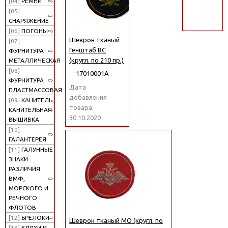
[04]
РЕМНИ
поиск
[05]
СНАРЯЖЕНИЕ
[06]
ПОГОНЫ
Шеврон тканый
[07]
Генштаб ВС
ФУРНИТУРА
(кругл. по 210 пр.)
МЕТАЛЛИЧЕСКАЯ
[08]
17010001А
ФУРНИТУРА
Дата
ПЛАСТМАССОВАЯ
добавления
[09]
КАНИТЕЛЬ,
товара:
КАНИТЕЛЬНАЯ
30.10.2020
ВЫШИВКА
[10]
ГАЛАНТЕРЕЯ
[11]
ГАЛУННЫЕ
ЗНАКИ
РАЗЛИЧИЯ
ВМФ,
МОРСКОГО И
РЕЧНОГО
ФЛОТОВ
[12]
БРЕЛОКИ
Шеврон тканый МО (кругл. по
[13]
БЛЯХИ И