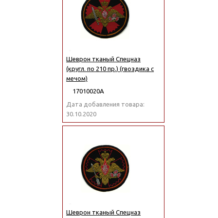
Шеврон тканый Спецназ
(кругл. по 210 пр.) (гвоздика с
мечом)
17010020А
Дата добавления товара:
30.10.2020
Шеврон тканый Спецназ