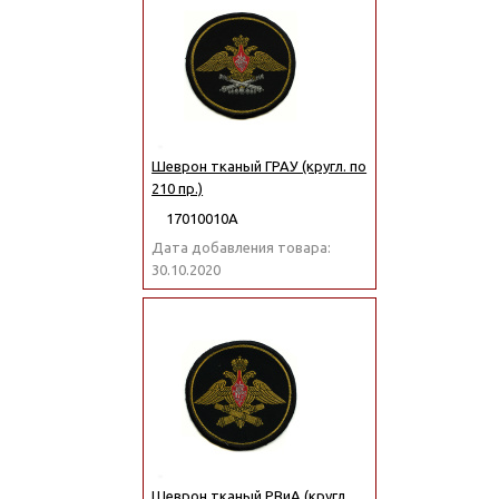
Шеврон тканый ГРАУ (кругл. по
210 пр.)
17010010А
Дата добавления товара:
30.10.2020
Шеврон тканый РВиА (кругл.