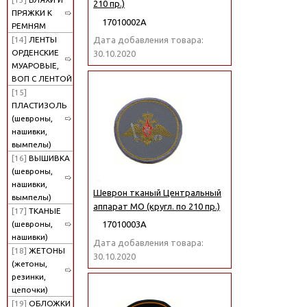
210 пр.)
ПРЯЖКИ К
17010002А
РЕМНЯМ
[14]
ЛЕНТЫ
Дата добавления товара:
ОРДЕНСКИЕ
30.10.2020
МУАРОВЫЕ,
ВОП С ЛЕНТОЙ
[15]
ПЛАСТИЗОЛЬ
(шевроны,
нашивки,
вымпелы)
[16]
ВЫШИВКА
(шевроны,
нашивки,
Шеврон тканый Центральный
вымпелы)
аппарат МО (кругл. по 210 пр.)
[17]
ТКАНЫЕ
(шевроны,
17010003А
нашивки)
Дата добавления товара:
[18]
ЖЕТОНЫ
30.10.2020
(жетоны,
резинки,
цепочки)
[19]
ОБЛОЖКИ