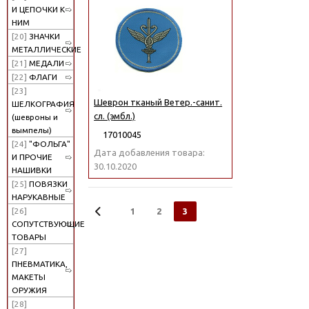
И ЦЕПОЧКИ К
НИМ
[20]
ЗНАЧКИ
МЕТАЛЛИЧЕСКИЕ
[21]
МЕДАЛИ
[22]
ФЛАГИ
[23]
Шеврон тканый Ветер.-санит.
ШЕЛКОГРАФИЯ
сл. (эмбл.)
(шевроны и
вымпелы)
17010045
[24]
"ФОЛЬГА"
Дата добавления товара:
И ПРОЧИЕ
30.10.2020
НАШИВКИ
[25]
ПОВЯЗКИ
НАРУКАВНЫЕ
1
2
3
[26]
СОПУТСТВУЮЩИЕ
ТОВАРЫ
[27]
ПНЕВМАТИКА,
МАКЕТЫ
ОРУЖИЯ
[28]