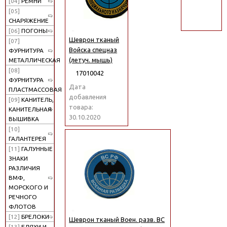
[04]
РЕМНИ
поиск
[05]
СНАРЯЖЕНИЕ
[06]
ПОГОНЫ
Шеврон тканый
[07]
Войска спецназ
ФУРНИТУРА
(летуч. мышь)
МЕТАЛЛИЧЕСКАЯ
[08]
17010042
ФУРНИТУРА
Дата
ПЛАСТМАССОВАЯ
добавления
[09]
КАНИТЕЛЬ,
товара:
КАНИТЕЛЬНАЯ
30.10.2020
ВЫШИВКА
[10]
ГАЛАНТЕРЕЯ
[11]
ГАЛУННЫЕ
ЗНАКИ
РАЗЛИЧИЯ
ВМФ,
МОРСКОГО И
РЕЧНОГО
ФЛОТОВ
[12]
БРЕЛОКИ
Шеврон тканый Воен. разв. ВС
[13]
БЛЯХИ И