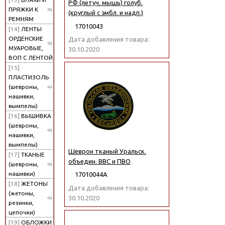
РФ (летуч. мышь) голуб.
ПРЯЖКИ К
(круглый с эмбл. и надп.)
РЕМНЯМ
17010043
[14]
ЛЕНТЫ
ОРДЕНСКИЕ
Дата добавления товара:
МУАРОВЫЕ,
30.10.2020
ВОП С ЛЕНТОЙ
[15]
ПЛАСТИЗОЛЬ
(шевроны,
нашивки,
вымпелы)
[16]
ВЫШИВКА
(шевроны,
нашивки,
вымпелы)
Шеврон тканый Уральск.
[17]
ТКАНЫЕ
объедин. ВВС и ПВО
(шевроны,
нашивки)
17010044А
[18]
ЖЕТОНЫ
Дата добавления товара:
(жетоны,
30.10.2020
резинки,
цепочки)
[19]
ОБЛОЖКИ