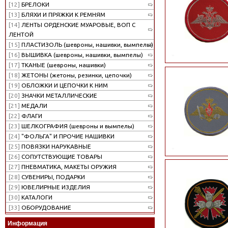
[12]
БРЕЛОКИ
[13]
БЛЯХИ И ПРЯЖКИ К РЕМНЯМ
[14]
ЛЕНТЫ ОРДЕНСКИЕ МУАРОВЫЕ, ВОП С
ЛЕНТОЙ
[15]
ПЛАСТИЗОЛЬ (шевроны, нашивки, вымпелы)
[16]
ВЫШИВКА (шевроны, нашивки, вымпелы)
[17]
ТКАНЫЕ (шевроны, нашивки)
[18]
ЖЕТОНЫ (жетоны, резинки, цепочки)
[19]
ОБЛОЖКИ И ЦЕПОЧКИ К НИМ
[20]
ЗНАЧКИ МЕТАЛЛИЧЕСКИЕ
[21]
МЕДАЛИ
[22]
ФЛАГИ
[23]
ШЕЛКОГРАФИЯ (шевроны и вымпелы)
[24]
"ФОЛЬГА" И ПРОЧИЕ НАШИВКИ
[25]
ПОВЯЗКИ НАРУКАВНЫЕ
[26]
СОПУТСТВУЮЩИЕ ТОВАРЫ
[27]
ПНЕВМАТИКА, МАКЕТЫ ОРУЖИЯ
[28]
СУВЕНИРЫ, ПОДАРКИ
[29]
ЮВЕЛИРНЫЕ ИЗДЕЛИЯ
[30]
КАТАЛОГИ
[33]
ОБОРУДОВАНИЕ
Информация