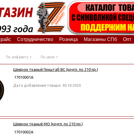
райс
Сотрудничество
Розница
Магазины СПб
Опт
По алфавиту
По цене
Шеврон тканый Генштаб ВС (кругл. по 210 пр.)
17010001А
Дата добавления товара: 30.10.2020
Шеврон тканый МО (кругл. по 210 пр.)
17010002А