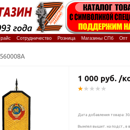
райс
Сотрудничество
Розница
Магазины СПб
Опт
6560008А
1 000 руб. /
Дата добавления товара: 30.
Вымпел вышит. на подст., в в