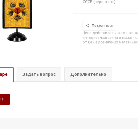
СССР (черн. кант)
Поделиться
Цена действительна только д
интернет-магазина и может о
от цен в розничных магазинах
аре
Задать вопрос
Дополнительно
ЫВ