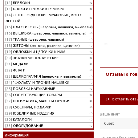
[12]
БРЕЛОКИ
[13]
БЛЯХИ И ПРЯЖКИ К РЕМНЯМ
[14]
ЛЕНТЫ ОРДЕНСКИЕ МУАРОВЫЕ, ВОП С
ЛЕНТОЙ
[15]
ПЛАСТИЗОЛЬ (шевроны, нашивки, вымпелы)
[16]
ВЫШИВКА (шевроны, нашивки, вымпелы)
[17]
ТКАНЫЕ (шевроны, нашивки)
[18]
ЖЕТОНЫ (жетоны, резинки, цепочки)
[19]
ОБЛОЖКИ И ЦЕПОЧКИ К НИМ
[20]
ЗНАЧКИ МЕТАЛЛИЧЕСКИЕ
[21]
МЕДАЛИ
[22]
ФЛАГИ
Отзывы о тов
[23]
ШЕЛКОГРАФИЯ (шевроны и вымпелы)
[24]
"ФОЛЬГА" И ПРОЧИЕ НАШИВКИ
[25]
ПОВЯЗКИ НАРУКАВНЫЕ
[26]
СОПУТСТВУЮЩИЕ ТОВАРЫ
ОСТАВИТЬ ОТЗ
[27]
ПНЕВМАТИКА, МАКЕТЫ ОРУЖИЯ
[28]
СУВЕНИРЫ, ПОДАРКИ
[29]
ЮВЕЛИРНЫЕ ИЗДЕЛИЯ
Ваше имя
*
[30]
КАТАЛОГИ
[33]
ОБОРУДОВАНИЕ
Информация
Текст сообщения
*