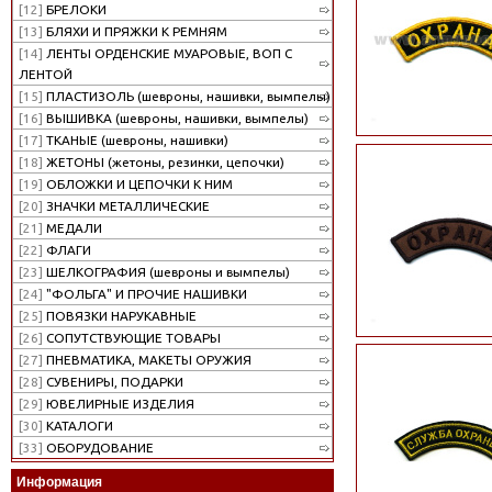
[12]
БРЕЛОКИ
[13]
БЛЯХИ И ПРЯЖКИ К РЕМНЯМ
[14]
ЛЕНТЫ ОРДЕНСКИЕ МУАРОВЫЕ, ВОП С
ЛЕНТОЙ
[15]
ПЛАСТИЗОЛЬ (шевроны, нашивки, вымпелы)
[16]
ВЫШИВКА (шевроны, нашивки, вымпелы)
[17]
ТКАНЫЕ (шевроны, нашивки)
[18]
ЖЕТОНЫ (жетоны, резинки, цепочки)
[19]
ОБЛОЖКИ И ЦЕПОЧКИ К НИМ
[20]
ЗНАЧКИ МЕТАЛЛИЧЕСКИЕ
[21]
МЕДАЛИ
[22]
ФЛАГИ
[23]
ШЕЛКОГРАФИЯ (шевроны и вымпелы)
[24]
"ФОЛЬГА" И ПРОЧИЕ НАШИВКИ
[25]
ПОВЯЗКИ НАРУКАВНЫЕ
[26]
СОПУТСТВУЮЩИЕ ТОВАРЫ
[27]
ПНЕВМАТИКА, МАКЕТЫ ОРУЖИЯ
[28]
СУВЕНИРЫ, ПОДАРКИ
[29]
ЮВЕЛИРНЫЕ ИЗДЕЛИЯ
[30]
КАТАЛОГИ
[33]
ОБОРУДОВАНИЕ
Информация