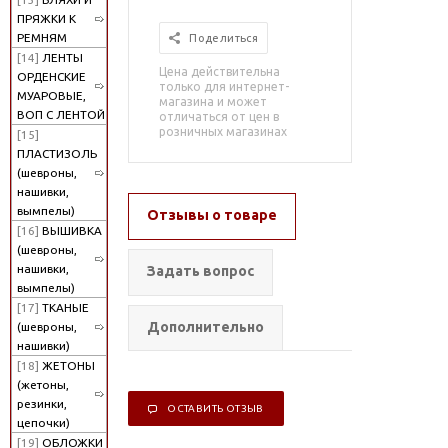
ПРЯЖКИ К
РЕМНЯМ
Поделиться
[14]
ЛЕНТЫ
Цена действительна
ОРДЕНСКИЕ
только для интернет-
МУАРОВЫЕ,
магазина и может
ВОП С ЛЕНТОЙ
отличаться от цен в
розничных магазинах
[15]
ПЛАСТИЗОЛЬ
(шевроны,
нашивки,
вымпелы)
Отзывы о товаре
[16]
ВЫШИВКА
(шевроны,
нашивки,
Задать вопрос
вымпелы)
[17]
ТКАНЫЕ
Дополнительно
(шевроны,
нашивки)
[18]
ЖЕТОНЫ
(жетоны,
резинки,
ОСТАВИТЬ ОТЗЫВ
цепочки)
[19]
ОБЛОЖКИ