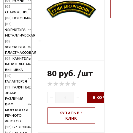
[04]
РЕМНИ
поиск
[05]
СНАРЯЖЕНИЕ
[06]
ПОГОНЫ
[07]
ФУРНИТУРА
МЕТАЛЛИЧЕСКАЯ
[08]
ФУРНИТУРА
ПЛАСТМАССОВАЯ
[09]
КАНИТЕЛЬ,
КАНИТЕЛЬНАЯ
ВЫШИВКА
80 руб. /шт
[10]
ГАЛАНТЕРЕЯ
[11]
ГАЛУННЫЕ
ЗНАКИ
В КОРЗИНУ
РАЗЛИЧИЯ
ВМФ,
МОРСКОГО И
КУПИТЬ В 1
РЕЧНОГО
КЛИК
ФЛОТОВ
[12]
БРЕЛОКИ
[13]
БЛЯХИ И