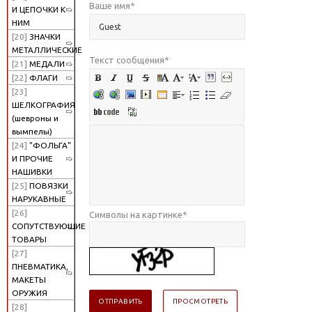
Ваше имя
*
И ЦЕПОЧКИ К
НИМ
[20]
ЗНАЧКИ
МЕТАЛЛИЧЕСКИЕ
Текст сообщения
*
[21]
МЕДАЛИ
[22]
ФЛАГИ
[23]
ШЕЛКОГРАФИЯ
(шевроны и
вымпелы)
[24]
"ФОЛЬГА"
И ПРОЧИЕ
НАШИВКИ
[25]
ПОВЯЗКИ
НАРУКАВНЫЕ
[26]
Символы на картинке
*
СОПУТСТВУЮЩИЕ
ТОВАРЫ
[27]
ПНЕВМАТИКА,
МАКЕТЫ
ОРУЖИЯ
[28]