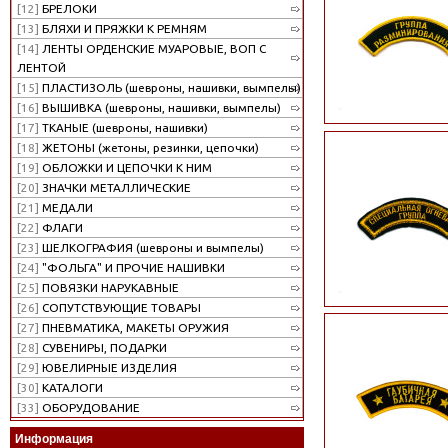
[12]
БРЕЛОКИ
[13]
БЛЯХИ И ПРЯЖКИ К РЕМНЯМ
[14]
ЛЕНТЫ ОРДЕНСКИЕ МУАРОВЫЕ, ВОП С
ЛЕНТОЙ
[15]
ПЛАСТИЗОЛЬ (шевроны, нашивки, вымпелы)
[16]
ВЫШИВКА (шевроны, нашивки, вымпелы)
[17]
ТКАНЫЕ (шевроны, нашивки)
[18]
ЖЕТОНЫ (жетоны, резинки, цепочки)
[19]
ОБЛОЖКИ И ЦЕПОЧКИ К НИМ
[20]
ЗНАЧКИ МЕТАЛЛИЧЕСКИЕ
[21]
МЕДАЛИ
[22]
ФЛАГИ
[23]
ШЕЛКОГРАФИЯ (шевроны и вымпелы)
[24]
"ФОЛЬГА" И ПРОЧИЕ НАШИВКИ
[25]
ПОВЯЗКИ НАРУКАВНЫЕ
[26]
СОПУТСТВУЮЩИЕ ТОВАРЫ
[27]
ПНЕВМАТИКА, МАКЕТЫ ОРУЖИЯ
[28]
СУВЕНИРЫ, ПОДАРКИ
[29]
ЮВЕЛИРНЫЕ ИЗДЕЛИЯ
[30]
КАТАЛОГИ
[33]
ОБОРУДОВАНИЕ
Информация