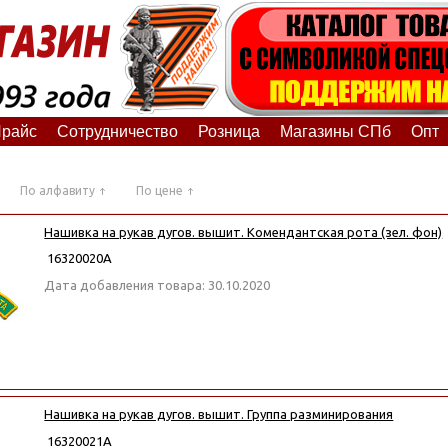
райс
Сотрудничество
Розница
Магазины СПб
Опт
По алфавиту
По цене
Нашивка на рукав дугов. вышит. Комендантская рота (зел. фон)
16320020А
Дата добавления товара: 30.10.2020
Нашивка на рукав дугов. вышит. Группа разминирования
16320021А