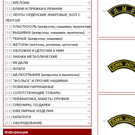
[12]
БРЕЛОКИ
[13]
БЛЯХИ И ПРЯЖКИ К РЕМНЯМ
[14]
ЛЕНТЫ ОРДЕНСКИЕ МУАРОВЫЕ, ВОП С
ЛЕНТОЙ
[15]
ПЛАСТИЗОЛЬ (шевроны, нашивки, вымпелы)
[16]
ВЫШИВКА (шевроны, нашивки, вымпелы)
[17]
ТКАНЫЕ (шевроны, нашивки)
[18]
ЖЕТОНЫ (жетоны, резинки, цепочки)
[19]
ОБЛОЖКИ И ЦЕПОЧКИ К НИМ
[20]
ЗНАЧКИ МЕТАЛЛИЧЕСКИЕ
[21]
МЕДАЛИ
[22]
ФЛАГИ
[23]
ШЕЛКОГРАФИЯ (шевроны и вымпелы)
[24]
"ФОЛЬГА" И ПРОЧИЕ НАШИВКИ
[25]
ПОВЯЗКИ НАРУКАВНЫЕ
[26]
СОПУТСТВУЮЩИЕ ТОВАРЫ
[27]
ПНЕВМАТИКА, МАКЕТЫ ОРУЖИЯ
[28]
СУВЕНИРЫ, ПОДАРКИ
[29]
ЮВЕЛИРНЫЕ ИЗДЕЛИЯ
[30]
КАТАЛОГИ
[33]
ОБОРУДОВАНИЕ
Информация