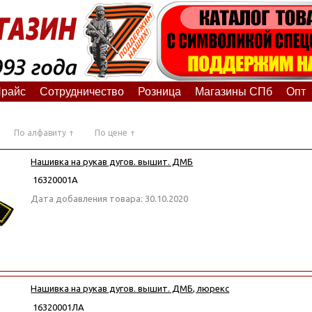
райс
Сотрудничество
Розница
Магазины СПб
Опт
По алфавиту
По цене
Нашивка на рукав дугов. вышит. ДМБ
16320001А
Дата добавления товара: 30.10.2020
Нашивка на рукав дугов. вышит. ДМБ, люрекс
16320001ЛА