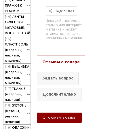
ПРЯЖКИ К
РЕМНЯМ
Поделиться
[14]
ЛЕНТЫ
Цена действительна
ОРДЕНСКИЕ
только для интернет-
МУАРОВЫЕ,
магазина и может
ВОП С ЛЕНТОЙ
отличаться от цен в
розничных магазинах
[15]
ПЛАСТИЗОЛЬ
(шевроны,
нашивки,
вымпелы)
Отзывы о товаре
[16]
ВЫШИВКА
(шевроны,
нашивки,
Задать вопрос
вымпелы)
[17]
ТКАНЫЕ
Дополнительно
(шевроны,
нашивки)
[18]
ЖЕТОНЫ
(жетоны,
резинки,
ОСТАВИТЬ ОТЗЫВ
цепочки)
[19]
ОБЛОЖКИ