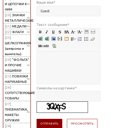
Ваше имя
*
И ЦЕПОЧКИ К
НИМ
[20]
ЗНАЧКИ
МЕТАЛЛИЧЕСКИЕ
Текст сообщения
*
[21]
МЕДАЛИ
[22]
ФЛАГИ
[23]
ШЕЛКОГРАФИЯ
(шевроны и
вымпелы)
[24]
"ФОЛЬГА"
И ПРОЧИЕ
НАШИВКИ
[25]
ПОВЯЗКИ
НАРУКАВНЫЕ
[26]
Символы на картинке
*
СОПУТСТВУЮЩИЕ
ТОВАРЫ
[27]
ПНЕВМАТИКА,
МАКЕТЫ
ОРУЖИЯ
[28]