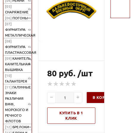
[04]
РЕМНИ
поиск
[05]
СНАРЯЖЕНИЕ
[06]
ПОГОНЫ
[07]
ФУРНИТУРА
МЕТАЛЛИЧЕСКАЯ
[08]
ФУРНИТУРА
ПЛАСТМАССОВАЯ
[09]
КАНИТЕЛЬ,
КАНИТЕЛЬНАЯ
ВЫШИВКА
80 руб. /шт
[10]
ГАЛАНТЕРЕЯ
[11]
ГАЛУННЫЕ
ЗНАКИ
В КОРЗИНУ
РАЗЛИЧИЯ
ВМФ,
МОРСКОГО И
КУПИТЬ В 1
РЕЧНОГО
КЛИК
ФЛОТОВ
[12]
БРЕЛОКИ
[13]
БЛЯХИ И