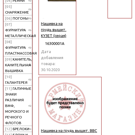
[04]
РЕМНИ
поиск
[05]
СНАРЯЖЕНИЕ
[06]
ПОГОНЫ
Нашивка на
[07]
грудь вышит.
ФУРНИТУРА
КYЗET (серая)
МЕТАЛЛИЧЕСКАЯ
[08]
16300001А
ФУРНИТУРА
Дата
ПЛАСТМАССОВАЯ
добавления
[09]
КАНИТЕЛЬ,
товара:
КАНИТЕЛЬНАЯ
30.10.2020
ВЫШИВКА
[10]
ГАЛАНТЕРЕЯ
[11]
ГАЛУННЫЕ
ЗНАКИ
РАЗЛИЧИЯ
ВМФ,
МОРСКОГО И
РЕЧНОГО
ФЛОТОВ
[12]
БРЕЛОКИ
Нашивка на грудь вышит. ВВС
[13]
БЛЯХИ И