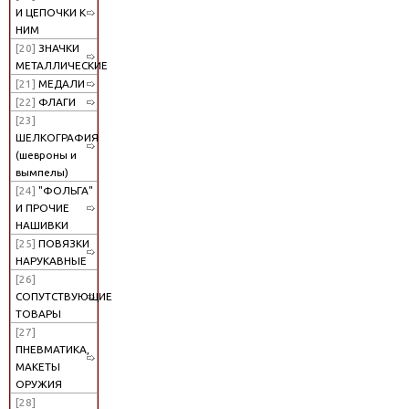
И ЦЕПОЧКИ К
НИМ
[20]
ЗНАЧКИ
МЕТАЛЛИЧЕСКИЕ
[21]
МЕДАЛИ
[22]
ФЛАГИ
[23]
ШЕЛКОГРАФИЯ
(шевроны и
вымпелы)
[24]
"ФОЛЬГА"
И ПРОЧИЕ
НАШИВКИ
[25]
ПОВЯЗКИ
НАРУКАВНЫЕ
[26]
СОПУТСТВУЮЩИЕ
ТОВАРЫ
[27]
ПНЕВМАТИКА,
МАКЕТЫ
ОРУЖИЯ
[28]