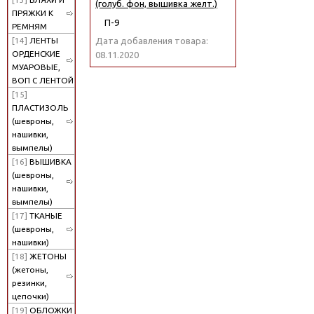
(голуб. фон, вышивка желт.)
ПРЯЖКИ К
П-9
РЕМНЯМ
[14]
ЛЕНТЫ
Дата добавления товара:
ОРДЕНСКИЕ
08.11.2020
МУАРОВЫЕ,
ВОП С ЛЕНТОЙ
[15]
ПЛАСТИЗОЛЬ
(шевроны,
нашивки,
вымпелы)
[16]
ВЫШИВКА
(шевроны,
нашивки,
вымпелы)
[17]
ТКАНЫЕ
(шевроны,
нашивки)
[18]
ЖЕТОНЫ
(жетоны,
резинки,
цепочки)
[19]
ОБЛОЖКИ