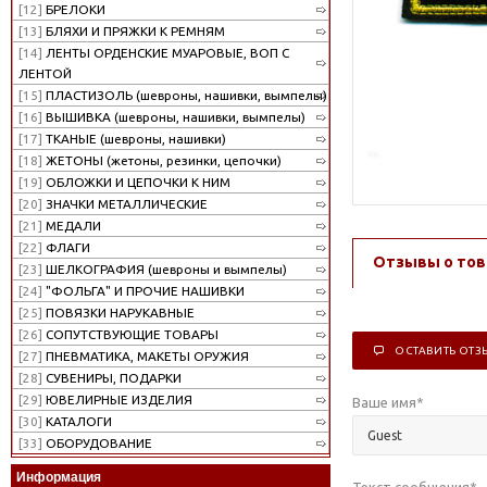
[12]
БРЕЛОКИ
[13]
БЛЯХИ И ПРЯЖКИ К РЕМНЯМ
[14]
ЛЕНТЫ ОРДЕНСКИЕ МУАРОВЫЕ, ВОП С
ЛЕНТОЙ
[15]
ПЛАСТИЗОЛЬ (шевроны, нашивки, вымпелы)
[16]
ВЫШИВКА (шевроны, нашивки, вымпелы)
[17]
ТКАНЫЕ (шевроны, нашивки)
[18]
ЖЕТОНЫ (жетоны, резинки, цепочки)
[19]
ОБЛОЖКИ И ЦЕПОЧКИ К НИМ
[20]
ЗНАЧКИ МЕТАЛЛИЧЕСКИЕ
[21]
МЕДАЛИ
[22]
ФЛАГИ
Отзывы о тов
[23]
ШЕЛКОГРАФИЯ (шевроны и вымпелы)
[24]
"ФОЛЬГА" И ПРОЧИЕ НАШИВКИ
[25]
ПОВЯЗКИ НАРУКАВНЫЕ
[26]
СОПУТСТВУЮЩИЕ ТОВАРЫ
ОСТАВИТЬ ОТЗ
[27]
ПНЕВМАТИКА, МАКЕТЫ ОРУЖИЯ
[28]
СУВЕНИРЫ, ПОДАРКИ
[29]
ЮВЕЛИРНЫЕ ИЗДЕЛИЯ
Ваше имя
*
[30]
КАТАЛОГИ
[33]
ОБОРУДОВАНИЕ
Информация
Текст сообщения
*